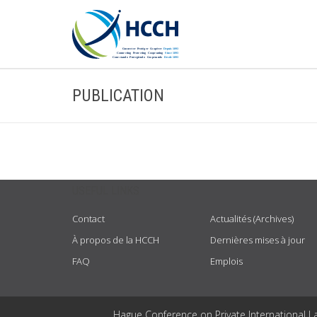
PUBLICATION
USEFUL LINKS
Contact
Actualités (Archives)
À propos de la HCCH
Dernières mises à jour
FAQ
Emplois
Hague Conference on Private International L