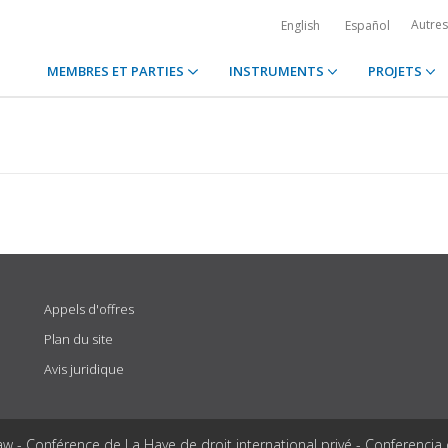
Autre
English
Español
MEMBRES ET PARTIES
INSTRUMENTS
PROJETS
Appels d'offres
Plan du site
Avis juridique
aw - Conférence de La Haye de droit international privé - Conferencia