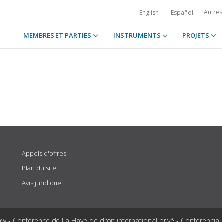
Autre
English
Español
MEMBRES ET PARTIES
INSTRUMENTS
PROJETS
Appels d'offres
Plan du site
Avis juridique
aw - Conférence de La Haye de droit international privé - Conferencia