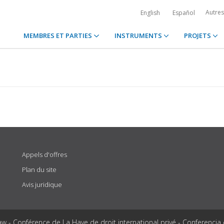
Autre
English
Español
MEMBRES ET PARTIES
INSTRUMENTS
PROJETS
Appels d'offres
Plan du site
Avis juridique
aw - Conférence de La Haye de droit international privé - Conferencia