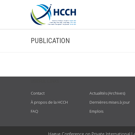
PUBLICATION
USEFUL LINKS
Contact
Actualités (Archives)
À propos de la HCCH
Dernières mises à jour
FAQ
Emplois
Hague Conference on Private International L