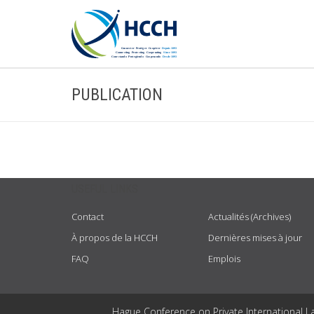
PUBLICATION
USEFUL LINKS
Contact
Actualités (Archives)
À propos de la HCCH
Dernières mises à jour
FAQ
Emplois
Hague Conference on Private International L