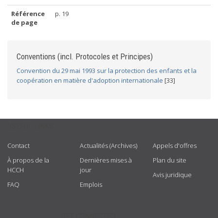
Référence
p. 19
de page
Conventions (incl. Protocoles et Principes)
Convention du 29 mai 1993 sur la protection des enfants et la
coopération en matière d'adoption internationale
[33]
USEFUL LINKS
Contact
Actualités (Archives)
Appels d'offres
À propos de la
Dernières mises à
Plan du site
HCCH
jour
Avis juridique
FAQ
Emplois
GET CONNECTED