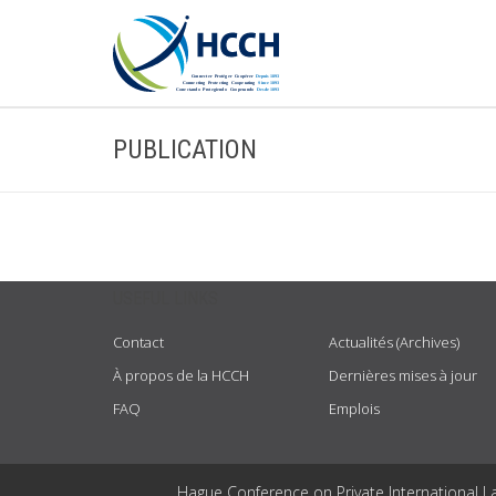
PUBLICATION
USEFUL LINKS
Contact
Actualités (Archives)
À propos de la HCCH
Dernières mises à jour
FAQ
Emplois
Hague Conference on Private International L