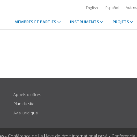
Autre
English
Español
MEMBRES ET PARTIES
INSTRUMENTS
PROJETS
Appels d'offres
Plan du site
Avis juridique
aw - Conférence de La Haye de droit international privé - Conferencia