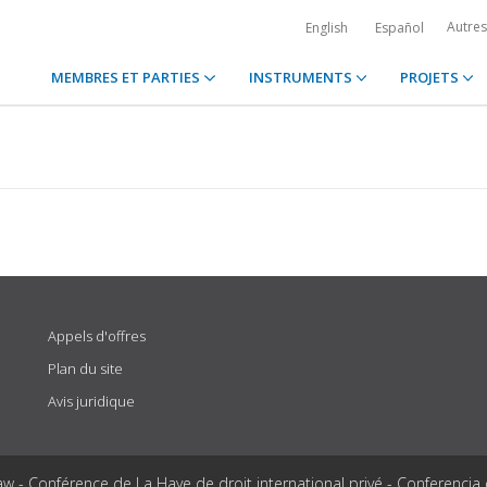
Autre
English
Español
MEMBRES ET PARTIES
INSTRUMENTS
PROJETS
Appels d'offres
Plan du site
Avis juridique
aw - Conférence de La Haye de droit international privé - Conferencia