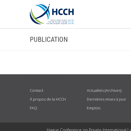
PUBLICATION
USEFUL LINKS
Contact
Actualités (Archives)
À propos de la HCCH
Dernières mises à jour
FAQ
Emplois
Hague Conference on Private International L