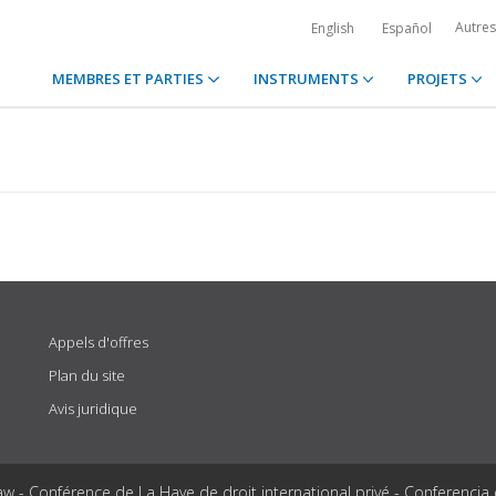
Autre
English
Español
MEMBRES ET PARTIES
INSTRUMENTS
PROJETS
Appels d'offres
Plan du site
Avis juridique
aw - Conférence de La Haye de droit international privé - Conferencia