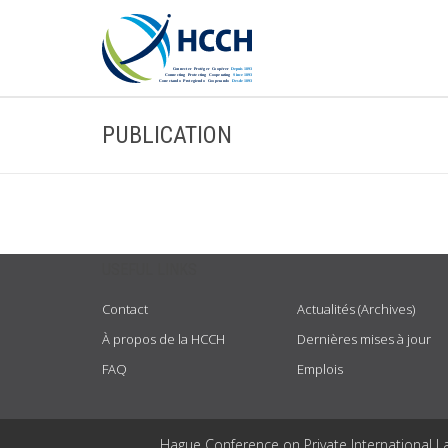
PUBLICATION
USEFUL LINKS
Contact
Actualités (Archives)
À propos de la HCCH
Dernières mises à jour
FAQ
Emplois
Hague Conference on Private International L