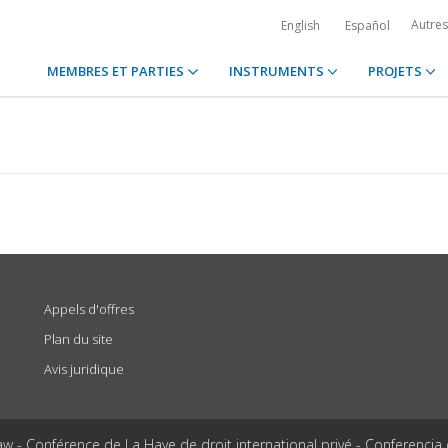
Autre
English
Español
MEMBRES ET PARTIES
INSTRUMENTS
PROJETS
Appels d'offres
Plan du site
Avis juridique
aw - Conférence de La Haye de droit international privé - Conferencia