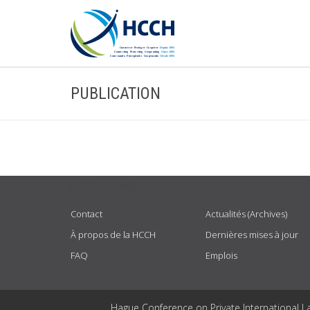
PUBLICATION
USEFUL LINKS
Contact
Actualités (Archives)
À propos de la HCCH
Dernières mises à jour
FAQ
Emplois
Hague Conference on Private International L