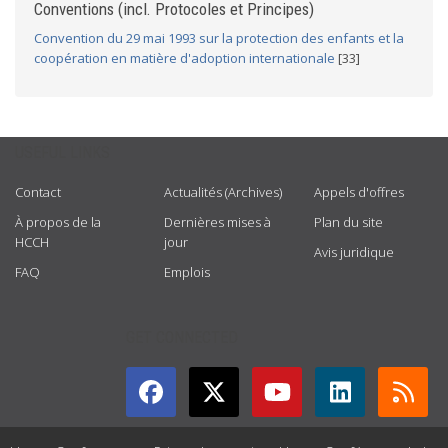
Conventions (incl. Protocoles et Principes)
Convention du 29 mai 1993 sur la protection des enfants et la
coopération en matière d'adoption internationale
[33]
USEFUL LINKS
Contact
Actualités (Archives)
Appels d'offres
À propos de la
Dernières mises à
Plan du site
HCCH
jour
Avis juridique
FAQ
Emplois
GET CONNECTED