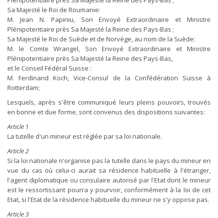
Plénipotentiaire près Sa Majesté la Reine des Pays-Bas ;
Sa Majesté le Roi de Roumanie:
M. Jean N. Papiniu, Son Envoyé Extraordinaire et Ministre
Plénipotentiaire près Sa Majesté la Reine des Pays-Bas ;
Sa Majesté le Roi de Suède et de Norvège, au nom de la Suède:
M. le Comte Wrangel, Son Envoyé Extraordinaire et Ministre
Plénipotentiaire près Sa Majesté la Reine des Pays-Bas,
et le Conseil Fédéral Suisse :
M. Ferdinand Koch, Vice-Consul de la Confédération Suisse à
Rotterdam;
Lesquels, après s'être communiqué leurs pleins pouvoirs, trouvés
en bonne et due forme, sont convenus des dispositions suivantes:
Article 1
La tutelle d'un mineur est réglée par sa loi nationale.
Article 2
Si la loi nationale n'organise pas la tutelle dans le pays du mineur en
vue du cas où celui-ci aurait sa résidence habituelle à l'étranger,
l'agent diplomatique ou consulaire autorisé par l'Etat dont le mineur
est le ressortissant pourra y pourvoir, conformément à la loi de cet
Etat, si l'Etat de la résidence habituelle du mineur ne s'y oppose pas.
Article 3