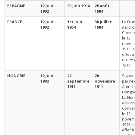
ESPAGNE
12 juin
30 juin 1904
28 août
1902
1904
FRANCE
12 juin
1er juin
30 juillet
La Fra
1902
1904
1904
dénonc
Conven
le 12
novem
1913, 
effet à
du
1er 
1914
.
HONGRIE
12 juin
22
20
Signat
1902
septembre
novembre
par l'e
1911
1911
Autrich
Hongri
La Hon
dénonc
Conven
le 12
novem
1973, 
effet à