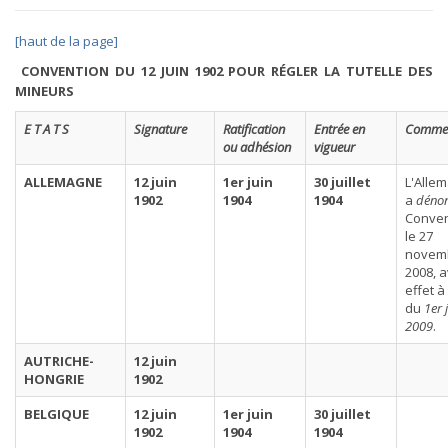
[haut de la page]
CONVENTION DU 12 JUIN 1902 POUR RÉGLER LA TUTELLE DES
MINEURS
E T A T S
Signature
Ratification
Entrée en
Commen
ou adhésion
vigueur
ALLEMAGNE
12 juin
1er juin
30 juillet
L'Alle
1902
1904
1904
a
déno
Conven
le 27
novem
2008, 
effet à
du
1er 
2009
.
AUTRICHE-
12 juin
HONGRIE
1902
BELGIQUE
12 juin
1er juin
30 juillet
1902
1904
1904