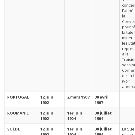
concer
l'adhé
la
Conven
pour r
la tute
mineur
les Eta
représ
à la
Troisi
sessio
Confé
de La 
(voir
annexe
PORTUGAL
12 juin
2 mars 1907
30 avril
1902
1907
ROUMANIE
12 juin
1er juin
30 juillet
1902
1904
1904
SUÈDE
12 juin
1er juin
30 juillet
La Suè
1902
1904
1904
dénonc