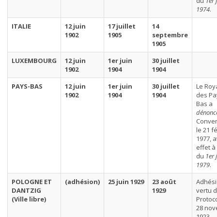
du
1er 
1974
.
ITALIE
12 juin
17 juillet
14
1902
1905
septembre
1905
LUXEMBOURG
12 juin
1er juin
30 juillet
1902
1904
1904
PAYS-BAS
12 juin
1er juin
30 juillet
Le Ro
1902
1904
1904
des Pa
Bas a
dénonc
Conven
le 21 f
1977, 
effet à
du
1er 
1979
.
POLOGNE ET
(adhésion)
25 juin 1929
23 août
Adhési
DANTZIG
1929
vertu 
(Ville libre)
Protoc
28 no
1923