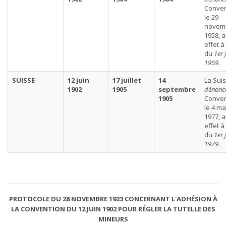
Conven
le 29
novem
1958, 
effet à
du
1er 
1959
.
SUISSE
12 juin
17 juillet
14
La Sui
1902
1905
septembre
dénonc
1905
Conven
le 4 ma
1977, 
effet à
du
1er 
1979
.
PROTOCOLE DU 28 NOVEMBRE 1923 CONCERNANT L'ADHÉSION À
LA CONVENTION DU 12 JUIN 1902 POUR RÉGLER LA TUTELLE DES
MINEURS