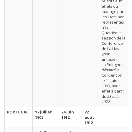
relatifs aux
effets du
mariage par
les Etats non
représentés
à la
Quatrième
session de la
Conférence
de La Haye
(voir
annexe).
La Pologne a
dénoncé
la
Convention
le 11 juin
1969, avec
effet à partir
du
23 août
1972
.
PORTUGAL
17 juillet
24 juin
22
1905
1912
août
1912