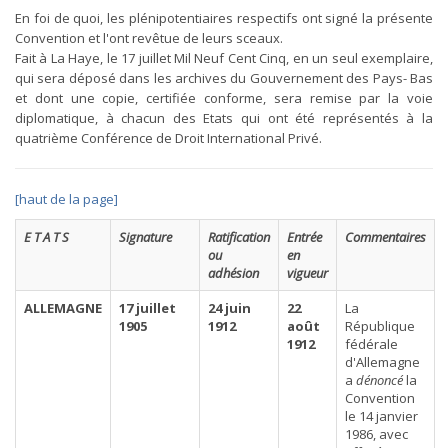
En foi de quoi, les plénipotentiaires respectifs ont signé la présente
Convention et l'ont revêtue de leurs sceaux.
Fait à La Haye, le 17 juillet Mil Neuf Cent Cinq, en un seul exemplaire,
qui sera déposé dans les archives du Gouvernement des Pays- Bas
et dont une copie, certifiée conforme, sera remise par la voie
diplomatique, à chacun des Etats qui ont été représentés à la
quatrième Conférence de Droit International Privé.
[haut de la page]
E T A T S
Signature
Ratification
Entrée
Commentaires
ou
en
adhésion
vigueur
ALLEMAGNE
17 juillet
24 juin
22
La
1905
1912
août
République
1912
fédérale
d'Allemagne
a
dénoncé
la
Convention
le 14 janvier
1986, avec