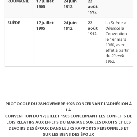
ROUMANIE
17 juillet
24 juin
22
1905
1912
août
1912
SUÈDE
17 juillet
24 juin
22
La Suède a
1905
1912
août
dénoncé
la
1912
Convention
le 1er mars
1960, avec
effet à partir
du
23 août
1962
.
PROTOCOLE DU 28 NOVEMBRE 1923 CONCERNANT L'ADHÉSION À
LA
CONVENTION DU 17 JUILLET 1905 CONCERNANT LES CONFLITS DE
LOIS RELATIFS AUX EFFETS DU MARIAGE SUR LES DROITS ET LES
DEVOIRS DES ÉPOUX DANS LEURS RAPPORTS PERSONNELS ET
SUR LES BIENS DES ÉPOUX