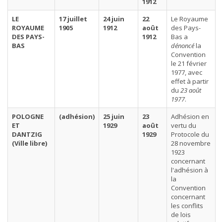
1912
LE
17 juillet
24 juin
22
Le Royaume
ROYAUME
1905
1912
août
des Pays-
DES PAYS-
1912
Bas a
BAS
dénoncé
la
Convention
le 21 février
1977, avec
effet à partir
du
23 août
1977
.
POLOGNE
(adhésion)
25 juin
23
Adhésion en
ET
1929
août
vertu du
DANTZIG
1929
Protocole du
(Ville libre)
28 novembre
1923
concernant
l'adhésion à
la
Convention
concernant
les conflits
de lois