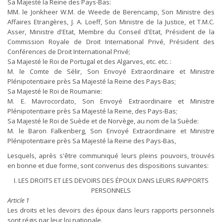
Sa Majesté la Reine des Pays-Bas:
MM. le Jonkheer W.M. de Weede de Berencamp, Son Ministre des
Affaires Etrangères, J. A. Loeff, Son Ministre de la Justice, et T.M.C.
Asser, Ministre d'Etat, Membre du Conseil d'Etat, Président de la
Commission Royale de Droit International Privé, Président des
Conférences de Droit International Privé;
Sa Majesté le Roi de Portugal et des Algarves, etc. etc. :
M. le Comte de Sélir, Son Envoyé Extraordinaire et Ministre
Plénipotentiaire près Sa Majesté la Reine des Pays-Bas;
Sa Majesté le Roi de Roumanie:
M. E. Mavrocordato, Son Envoyé Extraordinaire et Ministre
Plénipotentiaire près Sa Majesté la Reine, des Pays-Bas;
Sa Majesté le Roi de Suède et de Norvège, au nom de la Suède:
M. le Baron Falkenberg, Son Envoyé Extraordinaire et Ministre
Plénipotentiaire près Sa Majesté la Reine des Pays-Bas,
Lesquels, après s'être communiqué leurs pleins pouvoirs, trouvés
en bonne et due forme, sont convenus des dispositions suivantes:
I. LES DROITS ET LES DEVOIRS DES ÉPOUX DANS LEURS RAPPORTS
PERSONNELS
Article 1
Les droits et les devoirs des époux dans leurs rapports personnels
sont régis par leur loi nationale.