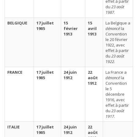
effet à partir
du
23 août
1987
.
BELGIQUE
17 juillet
15
15
La Belgique a
1905
février
avril
dénoncé
la
1913
1913
Convention
le 20 février
1922, avec
effet à partir
du
23 août
1922
.
FRANCE
17 juillet
24 juin
22
La France a
1905
1912
août
dénoncé
la
1912
Convention
le 5
décembre
1916, avec
effet à partir
du
23 août
1917
.
ITALIE
17 juillet
24 juin
22
1905
1912
août