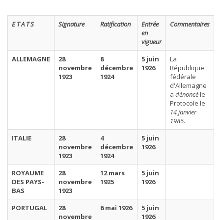
E T A T S
Signature
Ratification
Entrée
Commentaires
en
vigueur
ALLEMAGNE
28
8
5 juin
La
novembre
décembre
1926
République
1923
1924
fédérale
d'Allemagne
a
dénoncé
le
Protocole le
14 janvier
1986
.
ITALIE
28
4
5 juin
novembre
décembre
1926
1923
1924
ROYAUME
28
12 mars
5 juin
DES PAYS-
novembre
1925
1926
BAS
1923
PORTUGAL
28
6 mai 1926
5 juin
novembre
1926