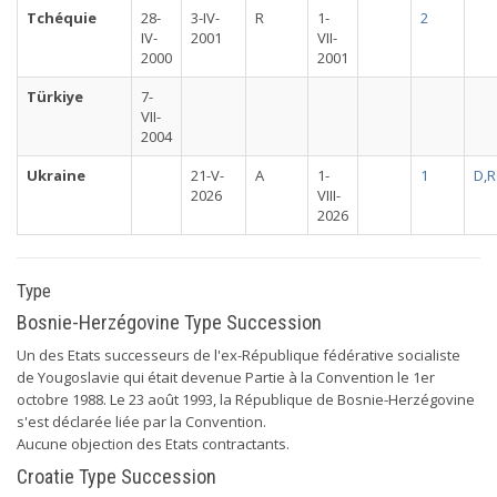
Tchéquie
28-
3-IV-
R
1-
2
IV-
2001
VII-
2000
2001
Türkiye
7-
VII-
2004
Ukraine
21-V-
A
1-
1
D,R
2026
VIII-
2026
Type
Bosnie-Herzégovine Type Succession
Un des Etats successeurs de l'ex-République fédérative socialiste
de Yougoslavie qui était devenue Partie à la Convention le 1er
octobre 1988. Le 23 août 1993, la République de Bosnie-Herzégovine
s'est déclarée liée par la Convention.
Aucune objection des Etats contractants.
Croatie Type Succession