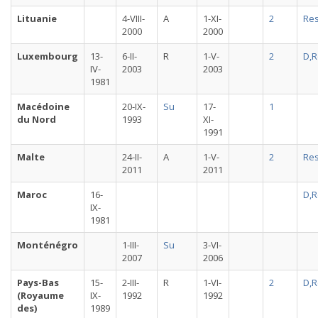
Lituanie
4-VIII-
A
1-XI-
2
Re
2000
2000
Luxembourg
13-
6-II-
R
1-V-
2
D,R
IV-
2003
2003
1981
Macédoine
20-IX-
Su
17-
1
du Nord
1993
XI-
1991
Malte
24-II-
A
1-V-
2
Re
2011
2011
Maroc
16-
D,R
IX-
1981
Monténégro
1-III-
Su
3-VI-
2007
2006
Pays-Bas
15-
2-III-
R
1-VI-
2
D,R
(Royaume
IX-
1992
1992
des)
1989