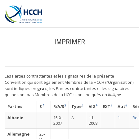
IMPRIMER
Les Parties contractantes et les signataires de la présente
Convention qui sont également Membres de la HCCH (l’Organisation)
sont indiqués en
gras
; les Parties contractantes et les signataires
qui ne sont pas Membres de la HCCH sont indiqués en
italique
.
1
2
3
4
5
6
Parties
S
R/A/S
Type
VIG
EXT
Aut
Ré
Albanie
15-X-
A
1-I-
1
Re
2007
2008
Allemagne
25-