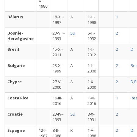
X-
1980
Bélarus
18-XII-
A
1-III-
1
1997
1998
Bosnie-
23-VIII-
Su
6-III-
2
Herzégovine
1993
1992
Brésil
15-XI-
A
1-II-
2
D
2011
2012
Bulgarie
23-XI-
A
1-II-
2
Re
1999
2000
Chypre
27-VII-
A
1-X-
2
D,R
2000
2000
Costa Rica
16-III-
A
1-VI-
1
Re
2016
2016
Croatie
23-IV-
Su
8-X-
2
1993
1991
Espagne
12-I-
8-II-
R
1-V-
2
D
1987
1988
1988