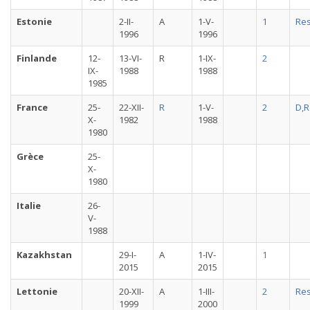
Estonie
2-II-
A
1-V-
1
Re
1996
1996
Finlande
12-
13-VI-
R
1-IX-
2
IX-
1988
1988
1985
France
25-
22-XII-
R
1-V-
2
D,R
X-
1982
1988
1980
Grèce
25-
X-
1980
Italie
26-
V-
1988
Kazakhstan
29-I-
A
1-IV-
1
2015
2015
Lettonie
20-XII-
A
1-III-
2
Re
1999
2000