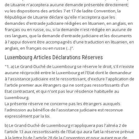
de Lituanie n'acceptera aucune demande présentée directement;
vu les dispositions des articles 7 et 17 de ladite Convention, la
République de Lituanie déclare qu'elle n'acceptera que les
demandes d'entraide judiciaire rédigées en lituanien, en anglais, en
français ou en russe, ou, si la demande n'est rédigée en aucune de
ces langues, que la demande d'entraide judiciaire et les documents
à l'appui doivent être accompagnés d'une traduction en lituanien, en
anglais, en français ou en russe (...)".
Luxembourg Articles Déclarations Réserves
"1. a) Le Grand-Duché de Luxembourg se réserve le droit, s'il n'existe
aucune réciprocité entre le Luxembourg et l'Etat dont le demandeur
à l'assistance judiciaire est le ressortissant, d'exclure l'application de
l'article premier aux étrangers qui ne sont pas ressortissants d'un
Etat contractant, et qui n'ont pas leur résidence habituelle au
Luxembourg.
La présente réserve ne concerne pas les étrangers auxquels
l'admission au bénéfice de l'assistance judiciaire est reconnue
expressément par la loi.
b) Le Grand-Duché de Luxembourg n'appliquera pas l'alinéa 2 de
l'article 13 aux ressortissants de l'Etat qui aura fait la réserve prévue
à la lettre b) de l'article 28 de la Convention et pour autant que de