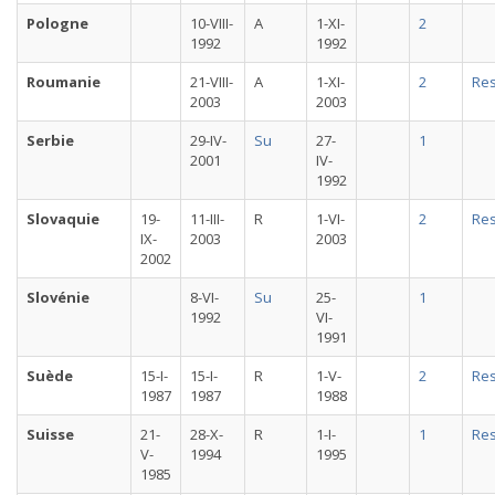
Pologne
10-VIII-
A
1-XI-
2
1992
1992
Roumanie
21-VIII-
A
1-XI-
2
Re
2003
2003
Serbie
29-IV-
Su
27-
1
2001
IV-
1992
Slovaquie
19-
11-III-
R
1-VI-
2
Re
IX-
2003
2003
2002
Slovénie
8-VI-
Su
25-
1
1992
VI-
1991
Suède
15-I-
15-I-
R
1-V-
2
Re
1987
1987
1988
Suisse
21-
28-X-
R
1-I-
1
Re
V-
1994
1995
1985