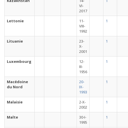
Kazakhstan
14-
1
VI-
2017
Lettonie
11-
1
VIII-
1992
Lituanie
23-
1
X-
2001
Luxembourg
12-
1
III-
1956
Macédoine
20-
1
du Nord
IX-
1993
Malaisie
2-X-
1
2002
Malte
30-I-
1
1995