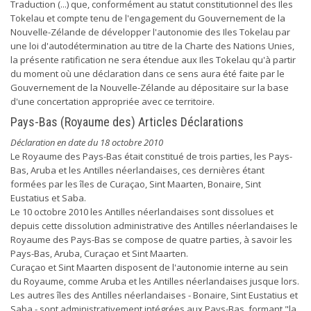
Traduction (...) que, conformément au statut constitutionnel des Iles
Tokelau et compte tenu de l'engagement du Gouvernement de la
Nouvelle-Zélande de développer l'autonomie des Iles Tokelau par
une loi d'autodétermination au titre de la Charte des Nations Unies,
la présente ratification ne sera étendue aux Iles Tokelau qu'à partir
du moment où une déclaration dans ce sens aura été faite par le
Gouvernement de la Nouvelle-Zélande au dépositaire sur la base
d'une concertation appropriée avec ce territoire.
Pays-Bas (Royaume des) Articles Déclarations
Déclaration en date du 18 octobre 2010
Le Royaume des Pays-Bas était constitué de trois parties, les Pays-
Bas, Aruba et les Antilles néerlandaises, ces dernières étant
formées par les îles de Curaçao, Sint Maarten, Bonaire, Sint
Eustatius et Saba.
Le 10 octobre 2010 les Antilles néerlandaises sont dissolues et
depuis cette dissolution administrative des Antilles néerlandaises le
Royaume des Pays-Bas se compose de quatre parties, à savoir les
Pays-Bas, Aruba, Curaçao et Sint Maarten.
Curaçao et Sint Maarten disposent de l'autonomie interne au sein
du Royaume, comme Aruba et les Antilles néerlandaises jusque lors.
Les autres îles des Antilles néerlandaises - Bonaire, Sint Eustatius et
Saba - sont administrativement intégrées aux Pays-Bas, formant "la