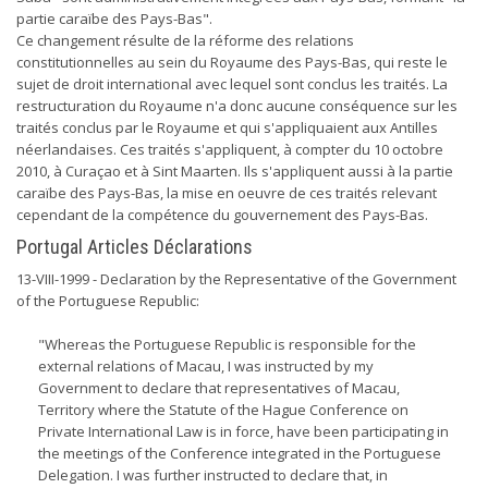
partie caraïbe des Pays-Bas".
Ce changement résulte de la réforme des relations
constitutionnelles au sein du Royaume des Pays-Bas, qui reste le
sujet de droit international avec lequel sont conclus les traités. La
restructuration du Royaume n'a donc aucune conséquence sur les
traités conclus par le Royaume et qui s'appliquaient aux Antilles
néerlandaises. Ces traités s'appliquent, à compter du 10 octobre
2010, à Curaçao et à Sint Maarten. Ils s'appliquent aussi à la partie
caraïbe des Pays-Bas, la mise en oeuvre de ces traités relevant
cependant de la compétence du gouvernement des Pays-Bas.
Portugal Articles Déclarations
13-VIII-1999 - Declaration by the Representative of the Government
of the Portuguese Republic:
"Whereas the Portuguese Republic is responsible for the
external relations of Macau, I was instructed by my
Government to declare that representatives of Macau,
Territory where the Statute of the Hague Conference on
Private International Law is in force, have been participating in
the meetings of the Conference integrated in the Portuguese
Delegation. I was further instructed to declare that, in