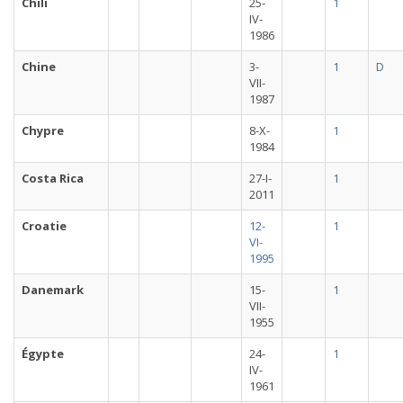
Chili
25-
1
IV-
1986
Chine
3-
1
D
VII-
1987
Chypre
8-X-
1
1984
Costa Rica
27-I-
1
2011
Croatie
12-
1
VI-
1995
Danemark
15-
1
VII-
1955
Égypte
24-
1
IV-
1961