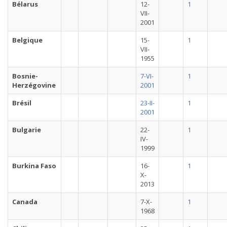
Bélarus
12-
1
VII-
2001
Belgique
15-
1
VII-
1955
Bosnie-
7-VI-
1
Herzégovine
2001
Brésil
23-II-
1
2001
Bulgarie
22-
1
IV-
1999
Burkina Faso
16-
1
X-
2013
Canada
7-X-
1
1968