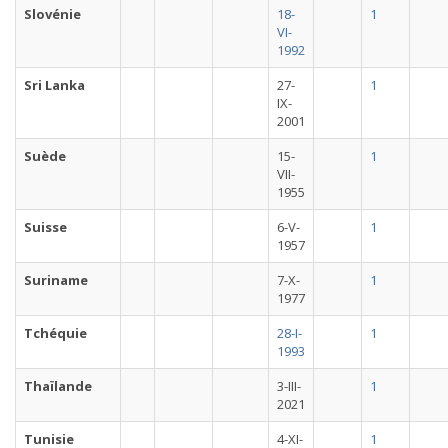
Slovénie
18-
1
VI-
1992
Sri Lanka
27-
1
IX-
2001
Suède
15-
1
VII-
1955
Suisse
6-V-
1
1957
Suriname
7-X-
1
1977
Tchéquie
28-I-
1
1993
Thaïlande
3-III-
1
2021
Tunisie
4-XI-
1