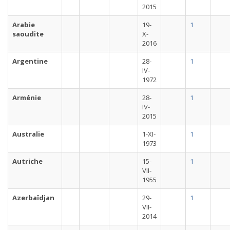
2015
Arabie
19-
1
saoudite
X-
2016
Argentine
28-
1
IV-
1972
Arménie
28-
1
IV-
2015
Australie
1-XI-
1
1973
Autriche
15-
1
VII-
1955
Azerbaïdjan
29-
1
VII-
2014