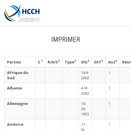
IMPRIMER
1
2
3
4
5
6
Parties
S
R/A/S
Type
VIG
EXT
Aut
Rés
Afrique du
14-II-
1
Sud
2002
Albanie
4-VI-
1
2002
Allemagne
14-
1
XII-
1955
Andorre
11-
1
VI-