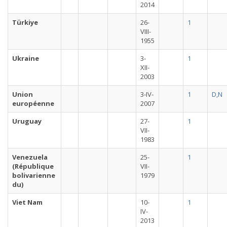
2014
Türkiye
26-
1
VIII-
1955
Ukraine
3-
1
XII-
2003
Union
3-IV-
1
D,N
européenne
2007
Uruguay
27-
1
VII-
1983
Venezuela
25-
1
(République
VII-
bolivarienne
1979
du)
Viet Nam
10-
1
IV-
2013