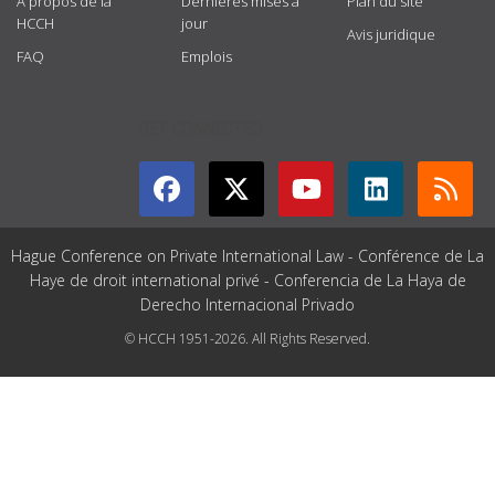
À propos de la
Dernières mises à
Plan du site
HCCH
jour
Avis juridique
FAQ
Emplois
GET CONNECTED
Hague Conference on Private International Law - Conférence de La
Haye de droit international privé - Conferencia de La Haya de
Derecho Internacional Privado
© HCCH 1951-2026. All Rights Reserved.