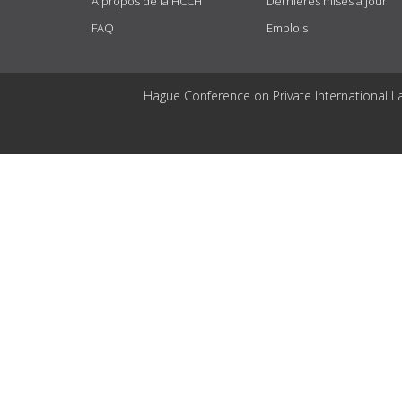
À propos de la HCCH
Dernières mises à jour
FAQ
Emplois
Hague Conference on Private International L