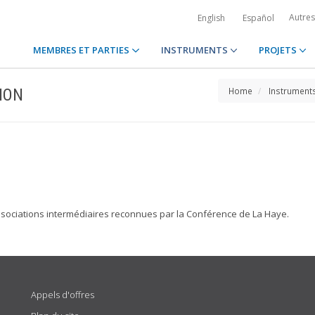
Autre
English
Español
MEMBRES ET PARTIES
INSTRUMENTS
PROJETS
ION
Home
Instrument
ssociations intermédiaires reconnues par la Conférence de La Haye.
Appels d'offres