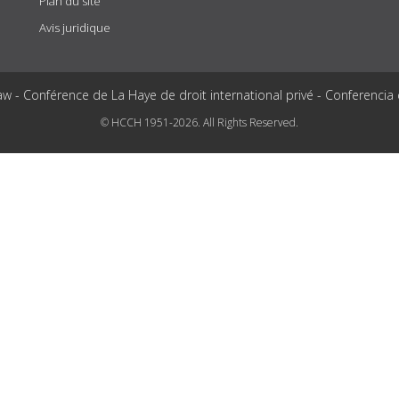
Plan du site
Avis juridique
aw - Conférence de La Haye de droit international privé - Conferencia
© HCCH 1951-2026. All Rights Reserved.