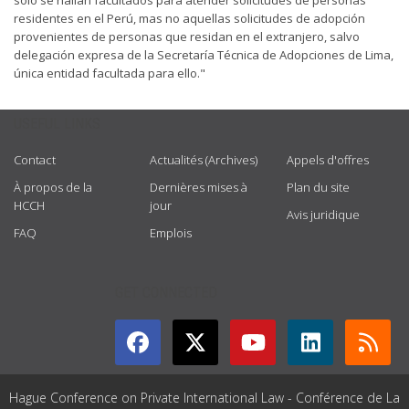
sólo se hallan facultados para atender solicitudes de personas
residentes en el Perú, mas no aquellas solicitudes de adopción
provenientes de personas que residan en el extranjero, salvo
delegación expresa de la Secretaría Técnica de Adopciones de Lima,
única entidad facultada para ello."
USEFUL LINKS
Contact
Actualités (Archives)
Appels d'offres
À propos de la
Dernières mises à
Plan du site
HCCH
jour
Avis juridique
FAQ
Emplois
GET CONNECTED
Hague Conference on Private International Law - Conférence de La