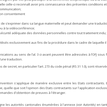
lle celle-ci reconnaît avoir pris connaissance des présentes conditions et
 communication;
 son consentement
 et de s’exprimer dans sa langue maternelle et peut demander une traducti
ou à la vidéoconférence;
écurité adéquate des données personnelles contre tout traitement indu; l
utilisés exclusivement aux fins de la procédure dans le cadre de laquelle il 
nications au sens de l’al. 3 ci-avant peuvent être adressées à l’OFJ sous
une traduction.
s de secret, en particulier l’art. 273 du code pénal (RS 31 1.0), sont réservé
 Convention s'applique de manière exclusive entre les Etats contractants
e, quelle que soit l'opinion des Etats contractants sur l'application exclusi
emandes d'obtention de preuves à l'étranger.
ésigne les autorités cantonales énumérées à l'annexe
(voir Autorités)
en tant