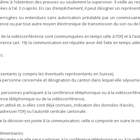
même à l’obtention des preuves ou seulement la superviser. Il veille au r
ées à l’al. 3 ci-après. En cas d’empêchement, il peut désigner un représen
errogées ou entendues sans autorisation préalable par un commissaire 
nce ou par tout autre moyen électronique de transmission du son ou de l’i
 de la vidéoconférence sont communiquées en temps utile à l’OFJ et à l’auto
e (art. 19); la communication est réputée avoir été faite en temps utile s
s:
ésentants (y compris les éventuels représentants en Suisse),
a personne concernée et désignation du canton dans lequel elle séjourne
es personnes participant à la conférence téléphonique ou à la vidéoconfér
férence téléphonique ou de la vidéoconférence,
utilisé et, si elles sont déjà connues, indication des données d’accès,
dresser l’OFJ ou l’autorité centrale cantonale.
de la décision est jointe à la communication; celle-ci comporte en outre le 
plémentaires;
 désignée par elle peut participer à la conférence téléphonique ou à la vidé