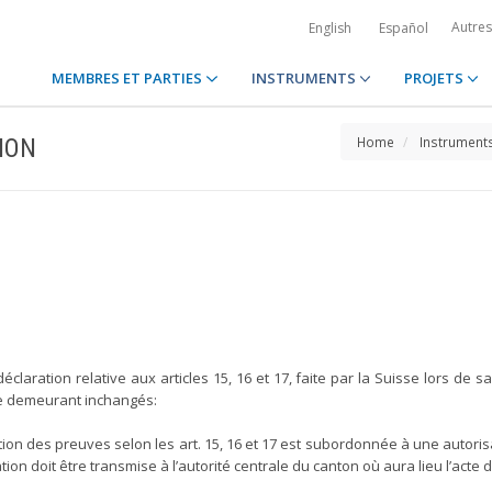
Autre
English
Español
MEMBRES ET PARTIES
INSTRUMENTS
PROJETS
ION
Home
Instrument
déclaration relative aux articles 15, 16 et 17, faite par la Suisse lors de s
sse demeurant inchangés:
ion des preuves selon les art. 15, 16 et 17 est subordonnée à une autorisatio
on doit être transmise à l’autorité centrale du canton où aura lieu l’acte d’