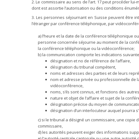
2. Le commissaire au sens de l’art. 17 peut procéder lui-
dont est assortie l’autorisation ou des conditions énumér
3. Les personnes séjournant en Suisse peuvent être int
l’étranger par conférence téléphonique, par vidéoconfére
a) l’heure et la date de la conférence téléphonique ou
personne concernée séjourne au moment de la conférenc
la conférence téléphonique ou la vidéoconférence;
b) la communication comporte les indications suivante
désignation et no de référence de l’affaire,
désignation du tribunal compétent,
noms et adresses des parties et de leurs repr
nom et adresse privée ou professionnelle de l
vidéoconférence,
noms, s’ils sont connus, et fonctions des autr
nature et objet de l’affaire et sujet de la con
désignation précise du moyen de communication 
désignation d’un interlocuteur auquel pourra s’a
c) si le tribunal a désigné un commissaire, une copie 
commissaire,
d) les autorités peuvent exiger des informations sup
e) l’autorité centrale cantonale ou une autre autorité