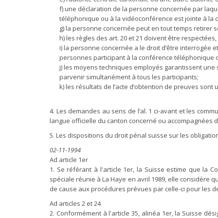
f) une déclaration de la personne concernée par laque
téléphonique ou à la vidéoconférence est jointe à la
g) la personne concernée peut en tout temps retirer
h) les règles des art. 20 et 21 doivent être respectées,
i) la personne concernée a le droit d’être interrogée
personnes participant à la conférence téléphonique 
j) les moyens techniques employés garantissent une s
parvenir simultanément à tous les participants;
k) les résultats de l’acte d’obtention de preuves sont 
4. Les demandes au sens de l’al. 1 ci-avant et les commu
langue officielle du canton concerné ou accompagnées d’
5. Les dispositions du droit pénal suisse sur les obligation
02-11-1994
Ad article 1er
1. Se référant à l'article 1er, la Suisse estime que la
spéciale réunie à La Haye en avril 1989, elle considère qu
de cause aux procédures prévues par celle-ci pour les d
Ad articles 2 et 24
2. Conformément à l'article 35, alinéa 1er, la Suisse d