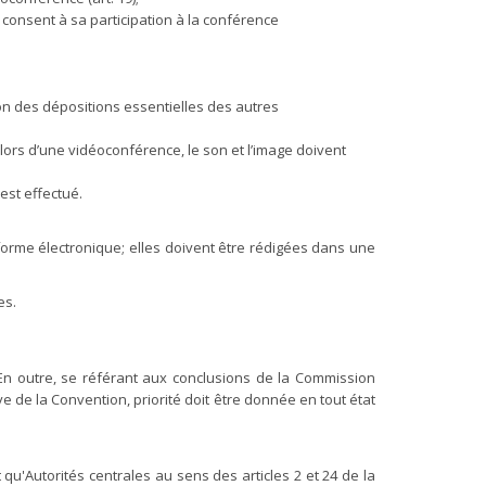
 consent à sa participation à la conférence
on des dépositions essentielles des autres
ors d’une vidéoconférence, le son et l’image doivent
est effectué.
 forme électronique; elles doivent être rédigées dans une
es.
. En outre, se référant aux conclusions de la Commission
ve de la Convention, priorité doit être donnée en tout état
 qu'Autorités centrales au sens des articles 2 et 24 de la