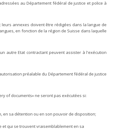
adressées au Département fédéral de justice et police à
s et leurs annexes doivent être rédigées dans la langue de
langues, en fonction de la région de Suisse dans laquelle
d'un autre Etat contractant peuvent assister à l'exécution
e autorisation préalable du Département fédéral de justice
overy of documents» ne seront pas exécutées si:
n, en sa détention ou en son pouvoir de disposition;
re et qui se trouvent vraisemblablement en sa