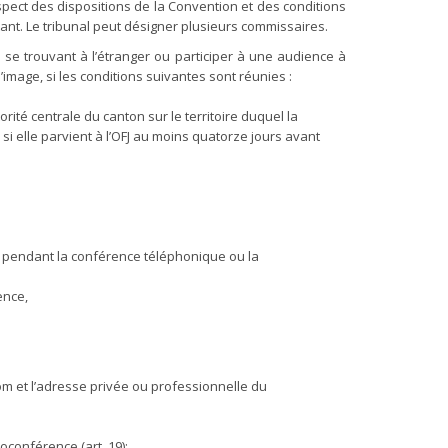
espect des dispositions de la Convention et des conditions
tant. Le tribunal peut désigner plusieurs commissaires.
se trouvant à l’étranger ou participer à une audience à
mage, si les conditions suivantes sont réunies :
rité centrale du canton sur le territoire duquel la
i elle parvient à l’OFJ au moins quatorze jours avant
 pendant la conférence téléphonique ou la
ence,
nom et l’adresse privée ou professionnelle du
oconférence (art. 19);