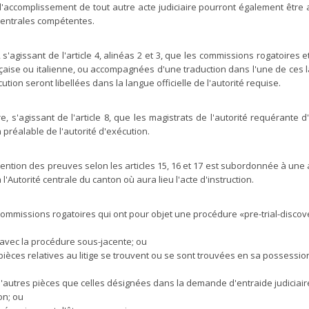
ccomplissement de tout autre acte judiciaire pourront également être 
 centrales compétentes.
 s'agissant de l'article 4, alinéas 2 et 3, que les commissions rogatoire
ançaise ou italienne, ou accompagnées d'une traduction dans l'une de ces 
tion seront libellées dans la langue officielle de l'autorité requise.
re, s'agissant de l'article 8, que les magistrats de l'autorité requérante 
 préalable de l'autorité d'exécution.
btention des preuves selon les articles 15, 16 et 17 est subordonnée à un
'Autorité centrale du canton où aura lieu l'acte d'instruction.
s commissions rogatoires qui ont pour objet une procédure «pre-trial-disc
 avec la procédure sous-jacente; ou
 pièces relatives au litige se trouvent ou se sont trouvées en sa possessio
 d'autres pièces que celles désignées dans la demande d'entraide judiciai
on; ou