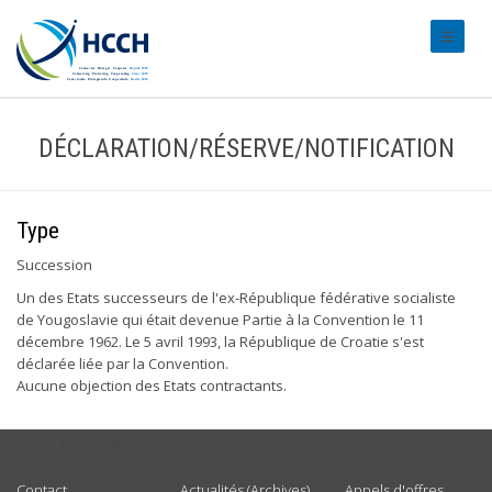
#transl
DÉCLARATION/RÉSERVE/NOTIFICATION
Type
Succession
Un des Etats successeurs de l'ex-République fédérative socialiste
de Yougoslavie qui était devenue Partie à la Convention le 11
décembre 1962. Le 5 avril 1993, la République de Croatie s'est
déclarée liée par la Convention.
Aucune objection des Etats contractants.
USEFUL LINKS
Contact
Actualités (Archives)
Appels d'offres