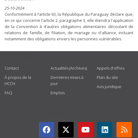
25-10-2024
Conformément à l’article 63, la République du Paraguay déclare que,
en ce qui concerne l'article 2, paragraphe 3, elle étendra l'application
de la Convention à d’autres obligations alimentaires découlant de
relations de famille, de filiation, de mariage ou d'alliance, incluant
notamment des obligations envers les personnes vulnérables.
USEFUL LINKS
Contact
Actualités (Archives)
Appels d'offres
À propos de la
Dernières mises à
Plan du site
HCCH
jour
Avis juridique
FAQ
Emplois
GET CONNECTED