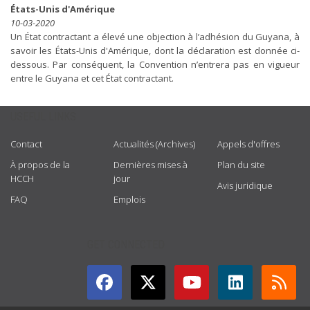
États-Unis d'Amérique
10-03-2020
Un État contractant a élevé une objection à l’adhésion du Guyana, à
savoir les États-Unis d'Amérique, dont la déclaration est donnée ci-
dessous. Par conséquent, la Convention n’entrera pas en vigueur
entre le Guyana et cet État contractant.
USEFUL LINKS
Contact
Actualités (Archives)
Appels d'offres
À propos de la
Dernières mises à
Plan du site
HCCH
jour
Avis juridique
FAQ
Emplois
GET CONNECTED