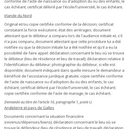
conforme de l'acte de naissance ou d'adoption du ou des enfants, le
cas échéant; certificat délivré par l'école/l'université, le cas échéant.
Irlande du Nord
Original et/ou copie certifiée conforme de la décision; certificat
constatant la force exécutoire; état des arrérages; document
attestant que le débiteur a comparu lors de l'audience initiale et, s'il
n'a pas comparu, document attestant que cette procédure lui a été
notifiée ou que la décision initiale lui a été notifiée et qu'il a eu la
possibilité de faire appel; déclaration concernant le lieu où se trouve
le débiteur (lieu de résidence et lieu de travail); déclaration relative à
l'identification du débiteur; photographie du débiteur, si elle est
disponible; document indiquant dans quelle mesure le demandeur a
bénéficié de l'assistance juridique gratuite; copie certifiée conforme
de l'acte de naissance ou d'adoption du ou des enfants, le cas
échéant; certificat délivré par l'école/l'université, le cas échéant;
copie certifiée conforme de l'acte de mariage, le cas échéant.
Demande au titre de l'article 10, paragraphe 1, point c)
Angleterre et pays de Galles
Documents concernant la situation financière
(revenus/dépenses/biens); déclaration concernant le lieu où se
trouve le défendeur (lieu de résidence et lieu de travail); déclaration