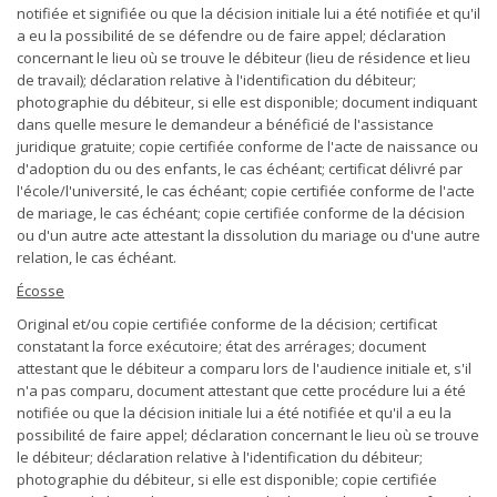
notifiée et signifiée ou que la décision initiale lui a été notifiée et qu'il
a eu la possibilité de se défendre ou de faire appel; déclaration
concernant le lieu où se trouve le débiteur (lieu de résidence et lieu
de travail); déclaration relative à l'identification du débiteur;
photographie du débiteur, si elle est disponible; document indiquant
dans quelle mesure le demandeur a bénéficié de l'assistance
juridique gratuite; copie certifiée conforme de l'acte de naissance ou
d'adoption du ou des enfants, le cas échéant; certificat délivré par
l'école/l'université, le cas échéant; copie certifiée conforme de l'acte
de mariage, le cas échéant; copie certifiée conforme de la décision
ou d'un autre acte attestant la dissolution du mariage ou d'une autre
relation, le cas échéant.
Écosse
Original et/ou copie certifiée conforme de la décision; certificat
constatant la force exécutoire; état des arrérages; document
attestant que le débiteur a comparu lors de l'audience initiale et, s'il
n'a pas comparu, document attestant que cette procédure lui a été
notifiée ou que la décision initiale lui a été notifiée et qu'il a eu la
possibilité de faire appel; déclaration concernant le lieu où se trouve
le débiteur; déclaration relative à l'identification du débiteur;
photographie du débiteur, si elle est disponible; copie certifiée