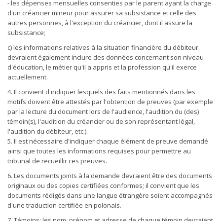
- les dépenses mensuelles consenties par le parent ayant la charge
d'un créancier mineur pour assurer sa subsistance et celle des
autres personnes, à l'exception du créancier, dont il assure la
subsistance;
c) les informations relatives à la situation financière du débiteur
devraient également inclure des données concernant son niveau
d'éducation, le métier qu'il a appris et la profession qu'il exerce
actuellement.
4. Il convient d'indiquer lesquels des faits mentionnés dans les
motifs doivent être attestés par l'obtention de preuves (par exemple
par la lecture du document lors de l'audience, l'audition du (des)
témoin(s), l'audition du créancier ou de son représentant légal,
l'audition du débiteur, etc.).
5. Il est nécessaire d'indiquer chaque élément de preuve demandé
ainsi que toutes les informations requises pour permettre au
tribunal de recueillir ces preuves.
6. Les documents joints à la demande devraient être des documents
originaux ou des copies certifiées conformes; il convient que les
documents rédigés dans une langue étrangère soient accompagnés
d'une traduction certifiée en polonais.
7. Témoins: les nom, prénom et adresse de chaque témoin devraient