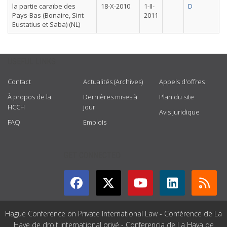
la partie caraïbe des
18-X-2010
1-II-
D
Pays-Bas (Bonaire, Sint
2011
Eustatius et Saba) (NL)
USEFUL LINKS
Contact
Actualités (Archives)
Appels d'offres
À propos de la
Dernières mises à
Plan du site
HCCH
jour
Avis juridique
FAQ
Emplois
GET CONNECTED
Hague Conference on Private International Law - Conférence de La
Haye de droit international privé - Conferencia de La Haya de