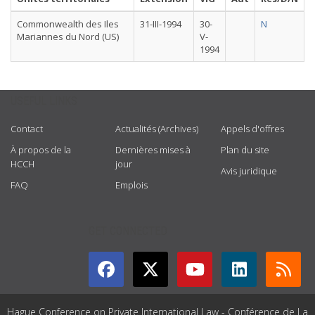
Commonwealth des Iles
31-III-1994
30-
N
Mariannes du Nord (US)
V-
1994
USEFUL LINKS
Contact
Actualités (Archives)
Appels d'offres
À propos de la
Dernières mises à
Plan du site
HCCH
jour
Avis juridique
FAQ
Emplois
GET CONNECTED
Hague Conference on Private International Law - Conférence de La