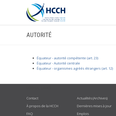
AUTORITÉ
Équateur - autorité compétente (art. 23)
Équateur - Autorité centrale
Équateur - organismes agréés étrangers (art. 12)
USEFUL LINKS
Contact
Actualités (Archives)
À propos de la HCCH
Dernières mises à jour
FAQ
Emplois