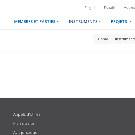
Autre
English
Español
MEMBRES ET PARTIES
INSTRUMENTS
PROJETS
Home
Instrument
Appels d'offres
Plan du site
Avis juridique