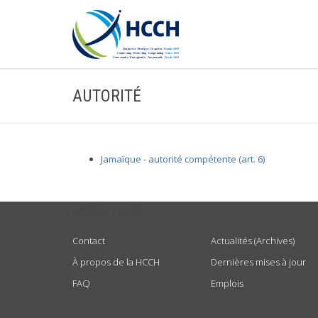
AUTORITÉ
Jamaïque - autorité compétente (art. 6)
USEFUL LINKS
Contact
Actualités (Archives)
À propos de la HCCH
Dernières mises à jour
FAQ
Emplois