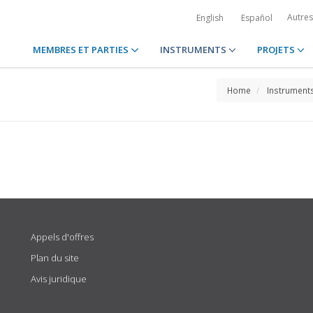
Autre
English
Español
MEMBRES ET PARTIES
INSTRUMENTS
PROJETS
Home
Instrument
Appels d'offres
Plan du site
Avis juridique