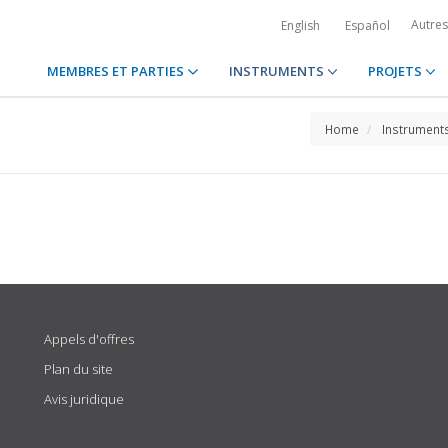
Autre
English
Español
MEMBRES ET PARTIES
INSTRUMENTS
PROJETS
Home
Instrument
Appels d'offres
Plan du site
Avis juridique