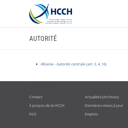
AUTORITÉ
Albanie - Autorité centrale (art. 3, 4, 16)
USEFUL LINKS
Contact
Actualités (Archives)
À propos de la HCCH
Dernières mises à jour
FAQ
Emplois