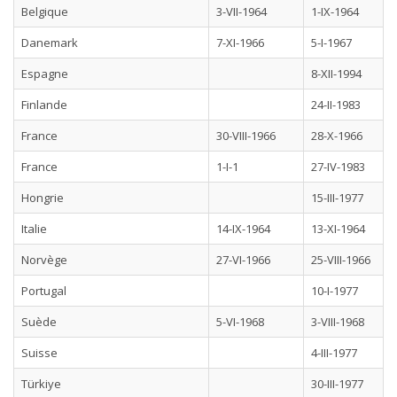
Belgique
3-VII-1964
1-IX-1964
Danemark
7-XI-1966
5-I-1967
Espagne
8-XII-1994
Finlande
24-II-1983
France
30-VIII-1966
28-X-1966
France
1-I-1
27-IV-1983
Hongrie
15-III-1977
Italie
14-IX-1964
13-XI-1964
Norvège
27-VI-1966
25-VIII-1966
Portugal
10-I-1977
Suède
5-VI-1968
3-VIII-1968
Suisse
4-III-1977
Türkiye
30-III-1977