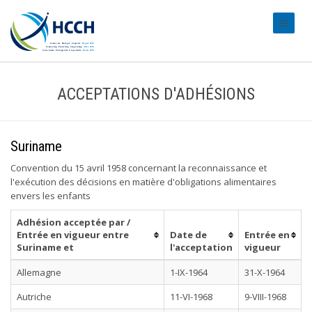
#transl
ACCEPTATIONS D'ADHÉSIONS
Suriname
Convention du 15 avril 1958 concernant la reconnaissance et
l'exécution des décisions en matière d'obligations alimentaires
envers les enfants
Adhésion acceptée par /
Entrée en vigueur entre
Date de
Entrée en
Suriname et
l'acceptation
vigueur
Allemagne
1-IX-1964
31-X-1964
Autriche
11-VI-1968
9-VIII-1968