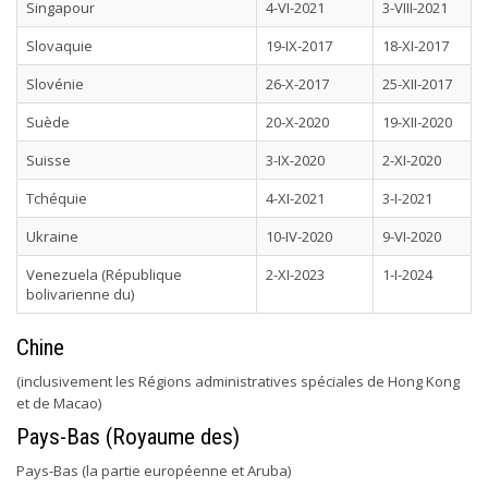
Singapour
4-VI-2021
3-VIII-2021
Slovaquie
19-IX-2017
18-XI-2017
Slovénie
26-X-2017
25-XII-2017
Suède
20-X-2020
19-XII-2020
Suisse
3-IX-2020
2-XI-2020
Tchéquie
4-XI-2021
3-I-2021
Ukraine
10-IV-2020
9-VI-2020
Venezuela (République
2-XI-2023
1-I-2024
bolivarienne du)
Chine
(inclusivement les Régions administratives spéciales de Hong Kong
et de Macao)
Pays-Bas (Royaume des)
Pays-Bas (la partie européenne et Aruba)