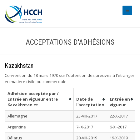
#transl
ACCEPTATIONS D'ADHÉSIONS
Kazakhstan
Convention du 18 mars 1970 sur l'obtention des preuves à l'étranger
en matière civile ou commerciale
Adhésion acceptée par /
Entrée en vigueur entre
Date de
Entrée en
Kazakhstan et
l'acceptation
vigueur
Allemagne
23-VIII-2017
22-X-2017
Argentine
7-IX-2017
6-XI-2017
Bélarus
20-VIII-2019
19-X-2019