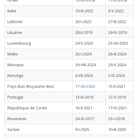
Israël
13-VII-2018
11-IX-2018
Italie
10-III-2022
9-V-2022
Lettonie
26-I-2022
27-III-2022
Lituanie
28-II-2019
29-IV-2019
Luxembourg
24-V-2023
23-VII-2023
Malte
26-I-2024
26-III-2024
Mexique
30-VIII-2024
29-X-2024
Norvège
4-VII-2024
2-IX-2024
Pays-Bas (Royaume des)
17-XII-2020
15-II-2021
Portugal
13-III-2019
12-V-2019
République de Corée
16-II-2021
17-IV-2021
Roumanie
24-XI-2017
23-I-2018
Serbie
9-I-2025
10-III-2025