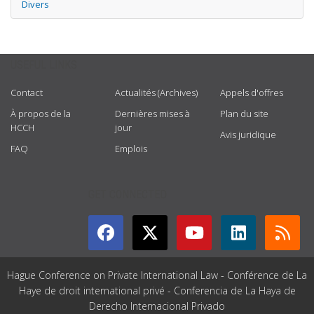
Divers
USEFUL LINKS
Contact
Actualités (Archives)
Appels d'offres
À propos de la
Dernières mises à
Plan du site
HCCH
jour
Avis juridique
FAQ
Emplois
GET CONNECTED
Hague Conference on Private International Law - Conférence de La
Haye de droit international privé - Conferencia de La Haya de
Derecho Internacional Privado