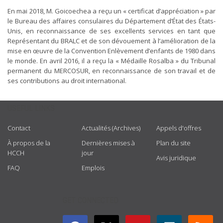
En mai 2018, M. Goicoechea a reçu un « certificat d’appréciation » par
le Bureau des affaires consulaires du Département d’État des États-
Unis, en reconnaissance de ses excellents services en tant que
Représentant du BRALC et de son dévouement à l’amélioration de la
mise en œuvre de la Convention Enlèvement d’enfants de 1980 dans
le monde. En avril 2016, il a reçu la « Médaille Rosalba » du Tribunal
permanent du MERCOSUR, en reconnaissance de son travail et de
ses contributions au droit international.
USEFUL LINKS
Contact
Actualités (Archives)
Appels d'offres
À propos de la
Dernières mises à
Plan du site
HCCH
jour
Avis juridique
FAQ
Emplois
GET CONNECTED