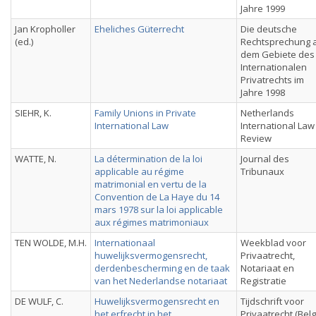
Jahre 1999
Jan Kropholler
Eheliches Güterrecht
Die deutsche
(ed.)
Rechtsprechung 
dem Gebiete des
Internationalen
Privatrechts im
Jahre 1998
SIEHR, K.
Family Unions in Private
Netherlands
International Law
International Law
Review
WATTE, N.
La détermination de la loi
Journal des
applicable au régime
Tribunaux
matrimonial en vertu de la
Convention de La Haye du 14
mars 1978 sur la loi applicable
aux régimes matrimoniaux
TEN WOLDE, M.H.
Internationaal
Weekblad voor
huwelijksvermogensrecht,
Privaatrecht,
derdenbescherming en de taak
Notariaat en
van het Nederlandse notariaat
Registratie
DE WULF, C.
Huwelijksvermogensrecht en
Tijdschrift voor
het erfrecht in het
Privaatrecht (Belg