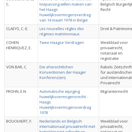
C.
toepassing willen maken van
Belgisch Burgerlij
het Haags
Recht
huwelijksvermogensverdrag
van 14 maart 1978 in België
CLAEYS, C.-E.
Les nouvelles règles des
Droit & Patrimoin
régimes matrimoniaux
COHEN
Twee Haagse Verdragen
Weekblad voor
HENRIQUEZ, E.
privaatrecht,
notariaat en
registratie
VON BAR, C.
Die eherechtlichen
Rabels Zeitschrift
Konventionen der Haager
für ausländische
Konferenz(en)
und internationa
Privatrecht
FROHN, E.N.
Automatische wijziging
Migrantenrecht
huwelijksvermogensrecht -
Haags
Huwelijksvermogensverdrag
1978
BOUCKAERT, F.
Nederlands en Belgisch
Weekblad voor
internationaal privaatrecht met
privaatrecht,
betrekking tot erfrecht en
notariaat en