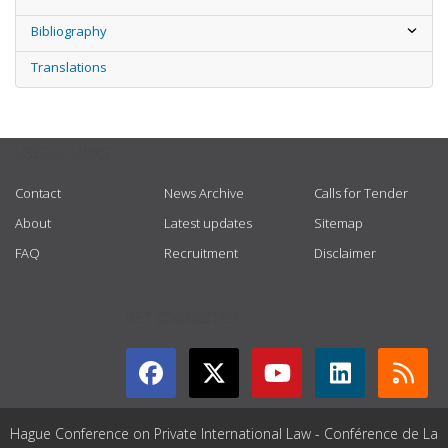
Bibliography
Translations
USEFUL LINKS
Contact
News Archive
Calls for Tender
About
Latest updates
Sitemap
FAQ
Recruitment
Disclaimer
GET CONNECTED
Hague Conference on Private International Law - Conférence de La