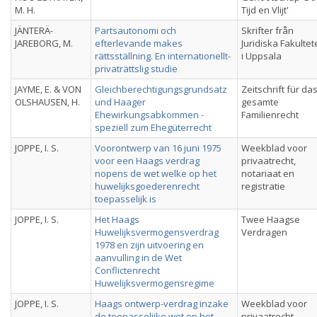
M. H.
Tijd en Vlijt'
JÄNTERÄ-
Partsautonomi och
Skrifter från
JAREBORG, M.
efterlevande makes
Juridiska Fakulte
rättsställning. En internationellt-
i Uppsala
privaträttslig studie
JAYME, E. & VON
Gleichberechtigungsgrundsatz
Zeitschrift für da
OLSHAUSEN, H.
und Haager
gesamte
Ehewirkungsabkommen -
Familienrecht
speziell zum Ehegüterrecht
JOPPE, I. S.
Voorontwerp van 16 juni 1975
Weekblad voor
voor een Haags verdrag
privaatrecht,
nopens de wet welke op het
notariaat en
huwelijksgoederenrecht
registratie
toepasselijk is
JOPPE, I. S.
Het Haags
Twee Haagse
Huwelijksvermogensverdrag
Verdragen
1978 en zijn uitvoering en
aanvulling in de Wet
Conflictenrecht
Huwelijksvermogensregime
JOPPE, I. S.
Haags ontwerp-verdrag inzake
Weekblad voor
de toepasselijke wet op het
privaatrecht,