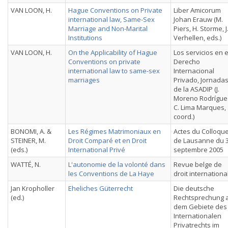
VAN LOON, H.
Hague Conventions on Private
Liber Amicorum
international law, Same-Sex
Johan Erauw (M.
Marriage and Non-Marital
Piers, H. Storme, J
Institutions
Verhellen, eds.)
VAN LOON, H.
On the Applicability of Hague
Los servicios en e
Conventions on private
Derecho
international law to same-sex
Internacional
marriages
Privado, Jornada
de la ASADIP (J.
Moreno Rodrígue
C. Lima Marques,
coord.)
BONOMI, A. &
Les Régimes Matrimoniaux en
Actes du Colloqu
STEINER, M.
Droit Comparé et en Droit
de Lausanne du 
(eds.)
International Privé
septembre 2005
WATTÉ, N.
L'autonomie de la volonté dans
Revue belge de
les Conventions de La Haye
droit internationa
Jan Kropholler
Eheliches Güterrecht
Die deutsche
(ed.)
Rechtsprechung 
dem Gebiete des
Internationalen
Privatrechts im