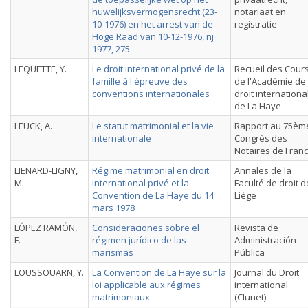
huwelijksvermogensrecht (23-
notariaat en
10-1976) en het arrest van de
registratie
Hoge Raad van 10-12-1976, nj
1977, 275
LEQUETTE, Y.
Le droit international privé de la
Recueil des Cour
famille à l'épreuve des
de l'Académie de
conventions internationales
droit internationa
de La Haye
LEUCK, A.
Le statut matrimonial et la vie
Rapport au 75èm
internationale
Congrès des
Notaires de Fran
LIENARD-LIGNY,
Régime matrimonial en droit
Annales de la
M.
international privé et la
Faculté de droit d
Convention de La Haye du 14
Liège
mars 1978
LÓPEZ RAMÓN,
Consideraciones sobre el
Revista de
F.
régimen jurídico de las
Administración
marismas
Pública
LOUSSOUARN, Y.
La Convention de La Haye sur la
Journal du Droit
loi applicable aux régimes
international
matrimoniaux
(Clunet)