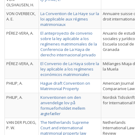
OLSHAUSEN, H.
VON OVERBECK,
La Convention de La Haye sur la
Annuaire suisse 
A. E.
loi applicable aux régimes
droit internationa
matrimoniaux
PÉREZ-VERA, A.
El anteproyecto de convenio
Anuario de estud
sobre la ley aplicable a los
sociales y jurídico
regímenes matrimoniales de la
Escuela social de
Conferencia de La Haya de
Granada
derecho internacional privado
PÉREZ-VERA, A.
El Convenio de La Haya sobre la
Mélanges Miaja 
ley aplicable a los regímenes
la Muela
económicos matrimoniales
PHILIP, A.
Hague draft Convention on
American Journal 
Matrimonial Property
Compararive Law
PHILIP, A.
Konventionen om den
Nordisk Tidsskrift
anvendelige lov på
for International 
formueforholdet mellem
ægtefæller
VAN DER PLOEG,
The Netherlands Supreme
Netherlands
P. W.
Court and international
International Law
matrimonial property law
Review