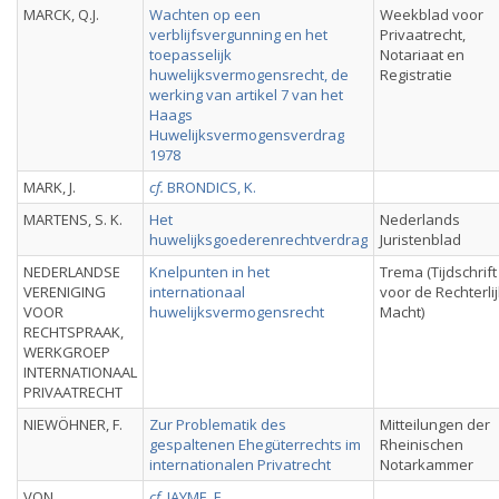
MARCK, Q.J.
Wachten op een
Weekblad voor
verblijfsvergunning en het
Privaatrecht,
toepasselijk
Notariaat en
huwelijksvermogensrecht, de
Registratie
werking van artikel 7 van het
Haags
Huwelijksvermogensverdrag
1978
MARK, J.
cf.
BRONDICS, K.
MARTENS, S. K.
Het
Nederlands
huwelijksgoederenrechtverdrag
Juristenblad
NEDERLANDSE
Knelpunten in het
Trema (Tijdschrift
VERENIGING
internationaal
voor de Rechterli
VOOR
huwelijksvermogensrecht
Macht)
RECHTSPRAAK,
WERKGROEP
INTERNATIONAAL
PRIVAATRECHT
NIEWÖHNER, F.
Zur Problematik des
Mitteilungen der
gespaltenen Ehegüterrechts im
Rheinischen
internationalen Privatrecht
Notarkammer
VON
cf.
JAYME, E.