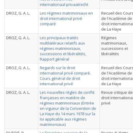
internationaal privaatrecht
DROZ, G. A. L.
Les régimes matrimoniaux en
Recueil des Cour
droit international privé
de l'Académie de
comparé
droit internationa
de La Haye
DROZ, G. A. L.
Les principaux traités
Régimes
multilatéraux relatifs aux
matrimoniaux,
régimes matrimoniaux,
successions et
successions et libéralités,
libéralités
Rapport général
DROZ, G. A. L.
Regards sur le droit
Recueil des Cour
international privé comparé.
de l'Académie de
Cours général de droit
droit internationa
international privé
de La Haye
DROZ, G. A. L.
Les nouvelles règles de conflit
Revue critique de
françaises en matière de
droit internationa
régimes matrimoniaux (Entrée
privé
en vigueur de la Convention de
La Haye du 14 mars 1978 sur la
loi applicable aux régimes
matrimoniaux)