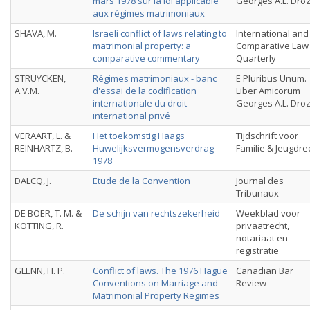
mars 1978 sur la loi applicable
Georges A.L. Dro
aux régimes matrimoniaux
SHAVA, M.
Israeli conflict of laws relating to
International and
matrimonial property: a
Comparative Law
comparative commentary
Quarterly
STRUYCKEN,
Régimes matrimoniaux - banc
E Pluribus Unum.
A.V.M.
d'essai de la codification
Liber Amicorum
internationale du droit
Georges A.L. Dro
international privé
VERAART, L. &
Het toekomstig Haags
Tijdschrift voor
REINHARTZ, B.
Huwelijksvermogensverdrag
Familie & Jeugdre
1978
DALCQ, J.
Etude de la Convention
Journal des
Tribunaux
DE BOER, T. M. &
De schijn van rechtszekerheid
Weekblad voor
KOTTING, R.
privaatrecht,
notariaat en
registratie
GLENN, H. P.
Conflict of laws. The 1976 Hague
Canadian Bar
Conventions on Marriage and
Review
Matrimonial Property Regimes