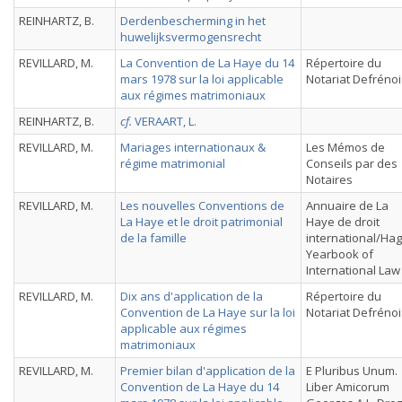
REINHARTZ, B.
Derdenbescherming in het
huwelijksvermogensrecht
REVILLARD, M.
La Convention de La Haye du 14
Répertoire du
mars 1978 sur la loi applicable
Notariat Defrénoi
aux régimes matrimoniaux
REINHARTZ, B.
cf.
VERAART, L.
REVILLARD, M.
Mariages internationaux &
Les Mémos de
régime matrimonial
Conseils par des
Notaires
REVILLARD, M.
Les nouvelles Conventions de
Annuaire de La
La Haye et le droit patrimonial
Haye de droit
de la famille
international/Ha
Yearbook of
International Law
REVILLARD, M.
Dix ans d'application de la
Répertoire du
Convention de La Haye sur la loi
Notariat Defrénoi
applicable aux régimes
matrimoniaux
REVILLARD, M.
Premier bilan d'application de la
E Pluribus Unum.
Convention de La Haye du 14
Liber Amicorum