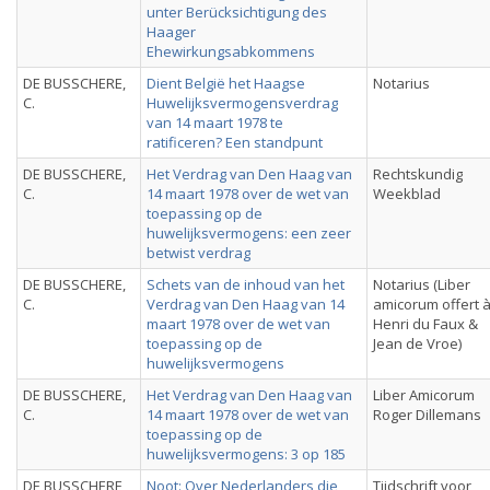
unter Berücksichtigung des
Haager
Ehewirkungsabkommens
DE BUSSCHERE,
Dient België het Haagse
Notarius
C.
Huwelijksvermogensverdrag
van 14 maart 1978 te
ratificeren? Een standpunt
DE BUSSCHERE,
Het Verdrag van Den Haag van
Rechtskundig
C.
14 maart 1978 over de wet van
Weekblad
toepassing op de
huwelijksvermogens: een zeer
betwist verdrag
DE BUSSCHERE,
Schets van de inhoud van het
Notarius (Liber
C.
Verdrag van Den Haag van 14
amicorum offert 
maart 1978 over de wet van
Henri du Faux &
toepassing op de
Jean de Vroe)
huwelijksvermogens
DE BUSSCHERE,
Het Verdrag van Den Haag van
Liber Amicorum
C.
14 maart 1978 over de wet van
Roger Dillemans
toepassing op de
huwelijksvermogens: 3 op 185
DE BUSSCHERE,
Noot: Over Nederlanders die
Tijdschrift voor