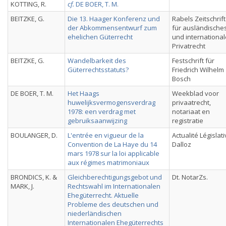
KOTTING, R.
cf.
DE BOER, T. M.
BEITZKE, G.
Die 13. Haager Konferenz und
Rabels Zeitschrift
der Abkommensentwurf zum
für ausländische
ehelichen Güterrecht
und internationa
Privatrecht
BEITZKE, G.
Wandelbarkeit des
Festschrift für
Güterrechtsstatuts?
Friedrich Wilhelm
Bosch
DE BOER, T. M.
Het Haags
Weekblad voor
huwelijksvermogensverdrag
privaatrecht,
1978: een verdrag met
notariaat en
gebruiksaanwijzing
registratie
BOULANGER, D.
L'entrée en vigueur de la
Actualité Législat
Convention de La Haye du 14
Dalloz
mars 1978 sur la loi applicable
aux régimes matrimoniaux
BRONDICS, K. &
Gleichberechtigungsgebot und
Dt. NotarZs.
MARK, J.
Rechtswahl im Internationalen
Ehegüterrecht. Aktuelle
Probleme des deutschen und
niederländischen
Internationalen Ehegüterrechts