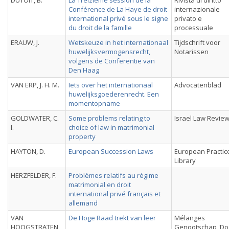
DUTOIT, B.
La Treizième session de la
Rivista di diritto
Conférence de La Haye de droit
internazionale
international privé sous le signe
privato e
du droit de la famille
processuale
ERAUW, J.
Wetskeuze in het internationaal
Tijdschrift voor
huwelijksvermogensrecht,
Notarissen
volgens de Conferentie van
Den Haag
VAN ERP, J. H. M.
Iets over het internationaal
Advocatenblad
huwelijksgoederenrecht. Een
momentopname
GOLDWATER, C.
Some problems relating to
Israel Law Revie
I.
choice of law in matrimonial
property
HAYTON, D.
European Succession Laws
European Practic
Library
HERZFELDER, F.
Problèmes relatifs au régime
matrimonial en droit
international privé français et
allemand
VAN
De Hoge Raad trekt van leer
Mélanges
HOOGSTRATEN,
Genootschap 'Do