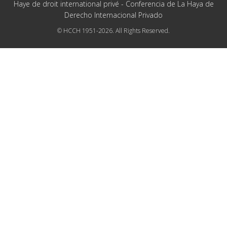
Haye de droit international privé - Conferencia de La Haya de
Derecho Internacional Privado
© HCCH 1951-2026. All Rights Reserved.