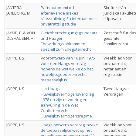
JÄNTERÄ-
Partsautonomi och
Skrifter från
JAREBORG, M.
efterlevande makes
Juridiska Fakulte
rättsställning. En internationellt-
i Uppsala
privaträttslig studie
JAYME, E. & VON
Gleichberechtigungsgrundsatz
Zeitschrift für da
OLSHAUSEN, H.
und Haager
gesamte
Ehewirkungsabkommen -
Familienrecht
speziell zum Ehegüterrecht
JOPPE, I. S.
Voorontwerp van 16 juni 1975
Weekblad voor
voor een Haags verdrag
privaatrecht,
nopens de wet welke op het
notariaat en
huwelijksgoederenrecht
registratie
toepasselijk is
JOPPE, I. S.
Het Haags
Twee Haagse
Huwelijksvermogensverdrag
Verdragen
1978 en zijn uitvoering en
aanvulling in de Wet
Conflictenrecht
Huwelijksvermogensregime
JOPPE, I. S.
Haags ontwerp-verdrag inzake
Weekblad voor
de toepasselijke wet op het
privaatrecht,
huwelijksvermogensrecht (23-
notariaat en