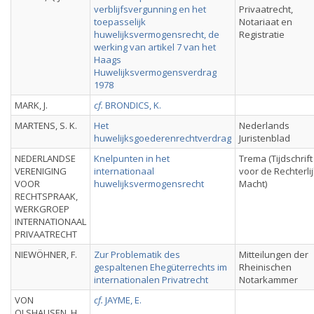
verblijfsvergunning en het
Privaatrecht,
toepasselijk
Notariaat en
huwelijksvermogensrecht, de
Registratie
werking van artikel 7 van het
Haags
Huwelijksvermogensverdrag
1978
MARK, J.
cf.
BRONDICS, K.
MARTENS, S. K.
Het
Nederlands
huwelijksgoederenrechtverdrag
Juristenblad
NEDERLANDSE
Knelpunten in het
Trema (Tijdschrift
VERENIGING
internationaal
voor de Rechterli
VOOR
huwelijksvermogensrecht
Macht)
RECHTSPRAAK,
WERKGROEP
INTERNATIONAAL
PRIVAATRECHT
NIEWÖHNER, F.
Zur Problematik des
Mitteilungen der
gespaltenen Ehegüterrechts im
Rheinischen
internationalen Privatrecht
Notarkammer
VON
cf.
JAYME, E.
OLSHAUSEN, H.