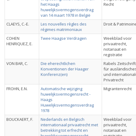
het Haags
Recht
huwelijksvermogensverdrag
van 14 maart 1978 in België
CLAEYS, C.-E.
Les nouvelles règles des
Droit & Patrimoin
régimes matrimoniaux
COHEN
Twee Haagse Verdragen
Weekblad voor
HENRIQUEZ, E.
privaatrecht,
notariaat en
registratie
VON BAR, C.
Die eherechtlichen
Rabels Zeitschrift
Konventionen der Haager
für ausländische
Konferenz(en)
und internationa
Privatrecht
FROHN, E.N.
Automatische wijziging
Migrantenrecht
huwelijksvermogensrecht -
Haags
Huwelijksvermogensverdrag
1978
BOUCKAERT, F.
Nederlands en Belgisch
Weekblad voor
internationaal privaatrecht met
privaatrecht,
betrekking tot erfrecht en
notariaat en
huwelijksvermogensrecht
registratie