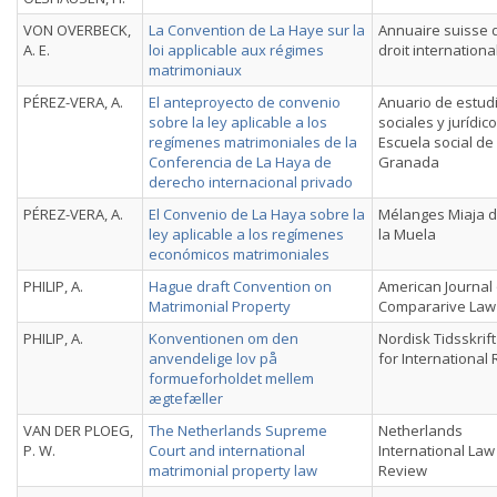
VON OVERBECK,
La Convention de La Haye sur la
Annuaire suisse 
A. E.
loi applicable aux régimes
droit internationa
matrimoniaux
PÉREZ-VERA, A.
El anteproyecto de convenio
Anuario de estud
sobre la ley aplicable a los
sociales y jurídico
regímenes matrimoniales de la
Escuela social de
Conferencia de La Haya de
Granada
derecho internacional privado
PÉREZ-VERA, A.
El Convenio de La Haya sobre la
Mélanges Miaja 
ley aplicable a los regímenes
la Muela
económicos matrimoniales
PHILIP, A.
Hague draft Convention on
American Journal 
Matrimonial Property
Compararive Law
PHILIP, A.
Konventionen om den
Nordisk Tidsskrift
anvendelige lov på
for International 
formueforholdet mellem
ægtefæller
VAN DER PLOEG,
The Netherlands Supreme
Netherlands
P. W.
Court and international
International Law
matrimonial property law
Review