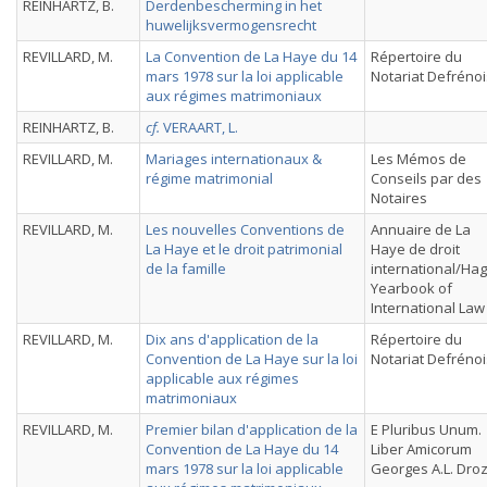
REINHARTZ, B.
Derdenbescherming in het
huwelijksvermogensrecht
REVILLARD, M.
La Convention de La Haye du 14
Répertoire du
mars 1978 sur la loi applicable
Notariat Defrénoi
aux régimes matrimoniaux
REINHARTZ, B.
cf.
VERAART, L.
REVILLARD, M.
Mariages internationaux &
Les Mémos de
régime matrimonial
Conseils par des
Notaires
REVILLARD, M.
Les nouvelles Conventions de
Annuaire de La
La Haye et le droit patrimonial
Haye de droit
de la famille
international/Ha
Yearbook of
International Law
REVILLARD, M.
Dix ans d'application de la
Répertoire du
Convention de La Haye sur la loi
Notariat Defrénoi
applicable aux régimes
matrimoniaux
REVILLARD, M.
Premier bilan d'application de la
E Pluribus Unum.
Convention de La Haye du 14
Liber Amicorum
mars 1978 sur la loi applicable
Georges A.L. Dro