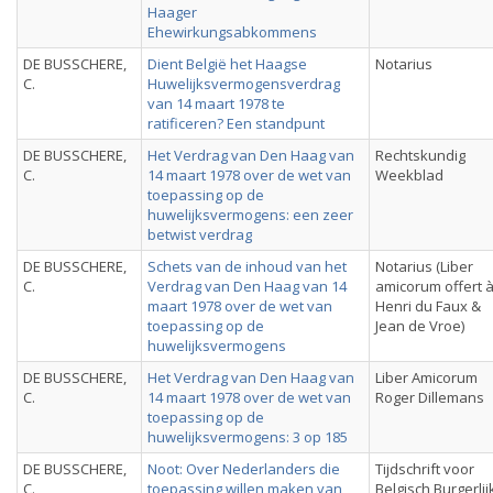
Haager
Ehewirkungsabkommens
DE BUSSCHERE,
Dient België het Haagse
Notarius
C.
Huwelijksvermogensverdrag
van 14 maart 1978 te
ratificeren? Een standpunt
DE BUSSCHERE,
Het Verdrag van Den Haag van
Rechtskundig
C.
14 maart 1978 over de wet van
Weekblad
toepassing op de
huwelijksvermogens: een zeer
betwist verdrag
DE BUSSCHERE,
Schets van de inhoud van het
Notarius (Liber
C.
Verdrag van Den Haag van 14
amicorum offert 
maart 1978 over de wet van
Henri du Faux &
toepassing op de
Jean de Vroe)
huwelijksvermogens
DE BUSSCHERE,
Het Verdrag van Den Haag van
Liber Amicorum
C.
14 maart 1978 over de wet van
Roger Dillemans
toepassing op de
huwelijksvermogens: 3 op 185
DE BUSSCHERE,
Noot: Over Nederlanders die
Tijdschrift voor
C.
toepassing willen maken van
Belgisch Burgerlij