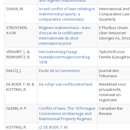
aux régimes matrimoniaux
SHAVA, M.
Israeli conflict of laws relating to
International and
matrimonial property: a
Comparative Law
comparative commentary
Quarterly
STRUYCKEN,
Régimes matrimoniaux - banc
E Pluribus Unum.
A.V.M.
d'essai de la codification
Liber Amicorum
internationale du droit
Georges A.L. Dro
international privé
VERAART, L. &
Het toekomstig Haags
Tijdschrift voor
REINHARTZ, B.
Huwelijksvermogensverdrag
Familie & Jeugdre
1978
DALCQ, J.
Etude de la Convention
Journal des
Tribunaux
DE BOER, T. M. &
De schijn van rechtszekerheid
Weekblad voor
KOTTING, R.
privaatrecht,
notariaat en
registratie
GLENN, H. P.
Conflict of laws. The 1976 Hague
Canadian Bar
Conventions on Marriage and
Review
Matrimonial Property Regimes
KOTTING, R.
cf.
DE BOER, T. M.