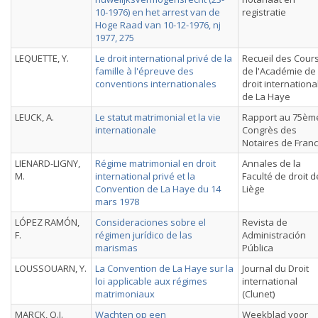
10-1976) en het arrest van de
registratie
Hoge Raad van 10-12-1976, nj
1977, 275
LEQUETTE, Y.
Le droit international privé de la
Recueil des Cour
famille à l'épreuve des
de l'Académie de
conventions internationales
droit internationa
de La Haye
LEUCK, A.
Le statut matrimonial et la vie
Rapport au 75èm
internationale
Congrès des
Notaires de Fran
LIENARD-LIGNY,
Régime matrimonial en droit
Annales de la
M.
international privé et la
Faculté de droit d
Convention de La Haye du 14
Liège
mars 1978
LÓPEZ RAMÓN,
Consideraciones sobre el
Revista de
F.
régimen jurídico de las
Administración
marismas
Pública
LOUSSOUARN, Y.
La Convention de La Haye sur la
Journal du Droit
loi applicable aux régimes
international
matrimoniaux
(Clunet)
MARCK, Q.J.
Wachten op een
Weekblad voor