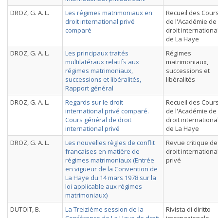
DROZ, G. A. L.
Les régimes matrimoniaux en
Recueil des Cour
droit international privé
de l'Académie de
comparé
droit internationa
de La Haye
DROZ, G. A. L.
Les principaux traités
Régimes
multilatéraux relatifs aux
matrimoniaux,
régimes matrimoniaux,
successions et
successions et libéralités,
libéralités
Rapport général
DROZ, G. A. L.
Regards sur le droit
Recueil des Cour
international privé comparé.
de l'Académie de
Cours général de droit
droit internationa
international privé
de La Haye
DROZ, G. A. L.
Les nouvelles règles de conflit
Revue critique de
françaises en matière de
droit internationa
régimes matrimoniaux (Entrée
privé
en vigueur de la Convention de
La Haye du 14 mars 1978 sur la
loi applicable aux régimes
matrimoniaux)
DUTOIT, B.
La Treizième session de la
Rivista di diritto