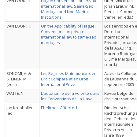
VAN LOON, H.
Hague Conventions on Private
Liber Amicorum
international law, Same-Sex
Johan Erauw (M.
Marriage and Non-Marital
Piers, H. Storme, J
Institutions
Verhellen, eds.)
VAN LOON, H.
On the Applicability of Hague
Los servicios en e
Conventions on private
Derecho
international law to same-sex
Internacional
marriages
Privado, Jornada
de la ASADIP (J.
Moreno Rodrígue
C. Lima Marques,
coord.)
BONOMI, A. &
Les Régimes Matrimoniaux en
Actes du Colloqu
STEINER, M.
Droit Comparé et en Droit
de Lausanne du 
(eds.)
International Privé
septembre 2005
WATTÉ, N.
L'autonomie de la volonté dans
Revue belge de
les Conventions de La Haye
droit internationa
Jan Kropholler
Eheliches Güterrecht
Die deutsche
(ed.)
Rechtsprechung 
dem Gebiete des
Internationalen
Privatrechts im
Jahre 1999