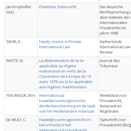
Jan Kropholler
Eheliches Güterrecht
Die deutsche
(ed.)
Rechtsprechung 
dem Gebiete des
Internationalen
Privatrechts im
Jahre 1998
SIEHR, K.
Family Unions in Private
Netherlands
International Law
International Law
Review
WATTE, N.
La détermination de la loi
Journal des
applicable au régime
Tribunaux
matrimonial en vertu de la
Convention de La Haye du 14
mars 1978 sur la loi applicable
aux régimes matrimoniaux
TEN WOLDE, M.H.
Internationaal
Weekblad voor
huwelijksvermogensrecht,
Privaatrecht,
derdenbescherming en de taak
Notariaat en
van het Nederlandse notariaat
Registratie
DE WULF, C.
Huwelijksvermogensrecht en
Tijdschrift voor
het erfrecht in het
Privaatrecht (Belg
internationaal privaatrecht