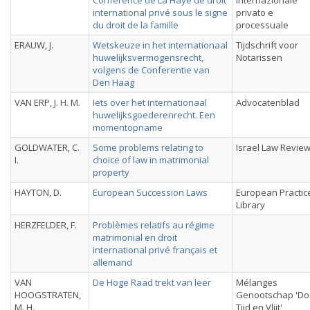
Conférence de La Haye de droit
internazionale
international privé sous le signe
privato e
du droit de la famille
processuale
ERAUW, J.
Wetskeuze in het internationaal
Tijdschrift voor
huwelijksvermogensrecht,
Notarissen
volgens de Conferentie van
Den Haag
VAN ERP, J. H. M.
Iets over het internationaal
Advocatenblad
huwelijksgoederenrecht. Een
momentopname
GOLDWATER, C.
Some problems relating to
Israel Law Revie
I.
choice of law in matrimonial
property
HAYTON, D.
European Succession Laws
European Practic
Library
HERZFELDER, F.
Problèmes relatifs au régime
matrimonial en droit
international privé français et
allemand
VAN
De Hoge Raad trekt van leer
Mélanges
HOOGSTRATEN,
Genootschap 'Do
M. H.
Tijd en Vlijt'