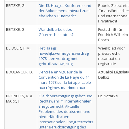
BEITZKE, G.
Die 13. Haager Konferenz und
Rabels Zeitschrift
der Abkommensentwurf zum
für ausländische
ehelichen Güterrecht
und internationa
Privatrecht
BEITZKE, G.
Wandelbarkeit des
Festschrift für
Güterrechtsstatuts?
Friedrich Wilhelm
Bosch
DE BOER, T. M.
Het Haags
Weekblad voor
huwelijksvermogensverdrag
privaatrecht,
1978: een verdrag met
notariaat en
gebruiksaanwijzing
registratie
BOULANGER, D.
L'entrée en vigueur de la
Actualité Législat
Convention de La Haye du 14
Dalloz
mars 1978 sur la loi applicable
aux régimes matrimoniaux
BRONDICS, K. &
Gleichberechtigungsgebot und
Dt. NotarZs.
MARK, J.
Rechtswahl im Internationalen
Ehegüterrecht. Aktuelle
Probleme des deutschen und
niederländischen
Internationalen Ehegüterrechts
unter Berücksichtigung des