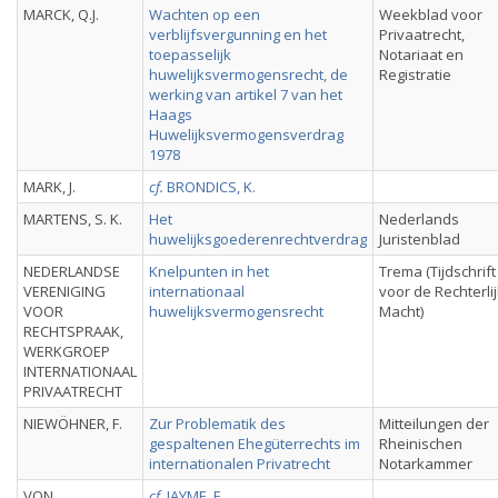
MARCK, Q.J.
Wachten op een
Weekblad voor
verblijfsvergunning en het
Privaatrecht,
toepasselijk
Notariaat en
huwelijksvermogensrecht, de
Registratie
werking van artikel 7 van het
Haags
Huwelijksvermogensverdrag
1978
MARK, J.
cf.
BRONDICS, K.
MARTENS, S. K.
Het
Nederlands
huwelijksgoederenrechtverdrag
Juristenblad
NEDERLANDSE
Knelpunten in het
Trema (Tijdschrift
VERENIGING
internationaal
voor de Rechterli
VOOR
huwelijksvermogensrecht
Macht)
RECHTSPRAAK,
WERKGROEP
INTERNATIONAAL
PRIVAATRECHT
NIEWÖHNER, F.
Zur Problematik des
Mitteilungen der
gespaltenen Ehegüterrechts im
Rheinischen
internationalen Privatrecht
Notarkammer
VON
cf.
JAYME, E.