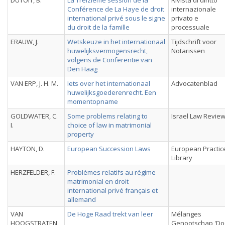
DUTOIT, B.
La Treizième session de la
Rivista di diritto
Conférence de La Haye de droit
internazionale
international privé sous le signe
privato e
du droit de la famille
processuale
ERAUW, J.
Wetskeuze in het internationaal
Tijdschrift voor
huwelijksvermogensrecht,
Notarissen
volgens de Conferentie van
Den Haag
VAN ERP, J. H. M.
Iets over het internationaal
Advocatenblad
huwelijksgoederenrecht. Een
momentopname
GOLDWATER, C.
Some problems relating to
Israel Law Revie
I.
choice of law in matrimonial
property
HAYTON, D.
European Succession Laws
European Practic
Library
HERZFELDER, F.
Problèmes relatifs au régime
matrimonial en droit
international privé français et
allemand
VAN
De Hoge Raad trekt van leer
Mélanges
HOOGSTRATEN,
Genootschap 'Do