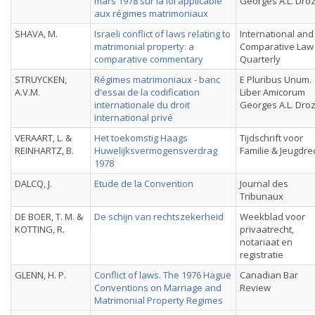
mars 1978 sur la loi applicable
Georges A.L. Dro
aux régimes matrimoniaux
SHAVA, M.
Israeli conflict of laws relating to
International and
matrimonial property: a
Comparative Law
comparative commentary
Quarterly
STRUYCKEN,
Régimes matrimoniaux - banc
E Pluribus Unum.
A.V.M.
d'essai de la codification
Liber Amicorum
internationale du droit
Georges A.L. Dro
international privé
VERAART, L. &
Het toekomstig Haags
Tijdschrift voor
REINHARTZ, B.
Huwelijksvermogensverdrag
Familie & Jeugdre
1978
DALCQ, J.
Etude de la Convention
Journal des
Tribunaux
DE BOER, T. M. &
De schijn van rechtszekerheid
Weekblad voor
KOTTING, R.
privaatrecht,
notariaat en
registratie
GLENN, H. P.
Conflict of laws. The 1976 Hague
Canadian Bar
Conventions on Marriage and
Review
Matrimonial Property Regimes