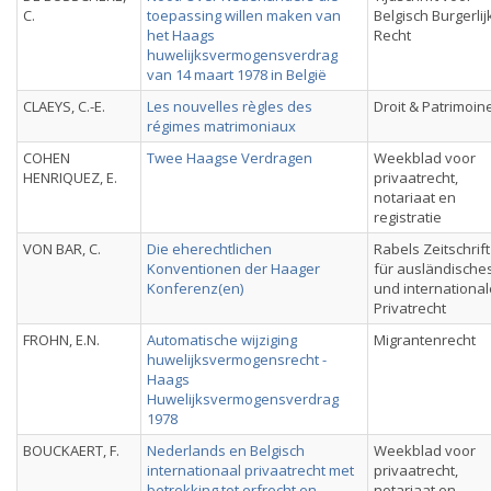
C.
toepassing willen maken van
Belgisch Burgerlij
het Haags
Recht
huwelijksvermogensverdrag
van 14 maart 1978 in België
CLAEYS, C.-E.
Les nouvelles règles des
Droit & Patrimoin
régimes matrimoniaux
COHEN
Twee Haagse Verdragen
Weekblad voor
HENRIQUEZ, E.
privaatrecht,
notariaat en
registratie
VON BAR, C.
Die eherechtlichen
Rabels Zeitschrift
Konventionen der Haager
für ausländische
Konferenz(en)
und internationa
Privatrecht
FROHN, E.N.
Automatische wijziging
Migrantenrecht
huwelijksvermogensrecht -
Haags
Huwelijksvermogensverdrag
1978
BOUCKAERT, F.
Nederlands en Belgisch
Weekblad voor
internationaal privaatrecht met
privaatrecht,
betrekking tot erfrecht en
notariaat en