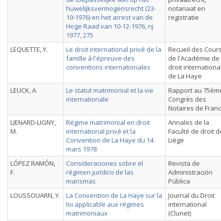
huwelijksvermogensrecht (23-
notariaat en
10-1976) en het arrest van de
registratie
Hoge Raad van 10-12-1976, nj
1977, 275
LEQUETTE, Y.
Le droit international privé de la
Recueil des Cour
famille à l'épreuve des
de l'Académie de
conventions internationales
droit internationa
de La Haye
LEUCK, A.
Le statut matrimonial et la vie
Rapport au 75èm
internationale
Congrès des
Notaires de Fran
LIENARD-LIGNY,
Régime matrimonial en droit
Annales de la
M.
international privé et la
Faculté de droit d
Convention de La Haye du 14
Liège
mars 1978
LÓPEZ RAMÓN,
Consideraciones sobre el
Revista de
F.
régimen jurídico de las
Administración
marismas
Pública
LOUSSOUARN, Y.
La Convention de La Haye sur la
Journal du Droit
loi applicable aux régimes
international
matrimoniaux
(Clunet)