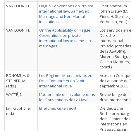
VAN LOON, H.
Hague Conventions on Private
Liber Amicorum
international law, Same-Sex
Johan Erauw (M.
Marriage and Non-Marital
Piers, H. Storme, J
Institutions
Verhellen, eds.)
VAN LOON, H.
On the Applicability of Hague
Los servicios en e
Conventions on private
Derecho
international law to same-sex
Internacional
marriages
Privado, Jornada
de la ASADIP (J.
Moreno Rodrígue
C. Lima Marques,
coord.)
BONOMI, A. &
Les Régimes Matrimoniaux en
Actes du Colloqu
STEINER, M.
Droit Comparé et en Droit
de Lausanne du 
(eds.)
International Privé
septembre 2005
WATTÉ, N.
L'autonomie de la volonté dans
Revue belge de
les Conventions de La Haye
droit internationa
Jan Kropholler
Eheliches Güterrecht
Die deutsche
(ed.)
Rechtsprechung 
dem Gebiete des
Internationalen
Privatrechts im