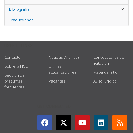
Bibliografía
Traducciones
USEFUL LINKS
Contacto
Noticias (Archivo)
Convocatorias de
licitación
Sobre la HCCH
Últimas
actualizaciones
Mapa del sitio
Sección de
preguntas
Vacantes
Aviso jurídico
frecuentes
GET CONNECTED