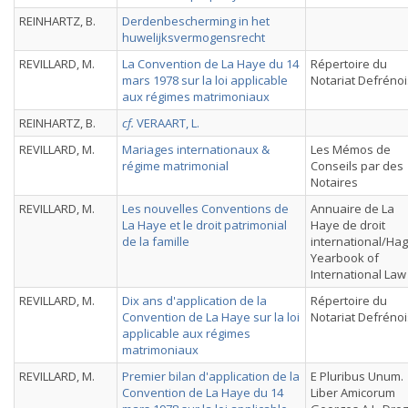
REINHARTZ, B.
Derdenbescherming in het
huwelijksvermogensrecht
REVILLARD, M.
La Convention de La Haye du 14
Répertoire du
mars 1978 sur la loi applicable
Notariat Defrénoi
aux régimes matrimoniaux
REINHARTZ, B.
cf.
VERAART, L.
REVILLARD, M.
Mariages internationaux &
Les Mémos de
régime matrimonial
Conseils par des
Notaires
REVILLARD, M.
Les nouvelles Conventions de
Annuaire de La
La Haye et le droit patrimonial
Haye de droit
de la famille
international/Ha
Yearbook of
International Law
REVILLARD, M.
Dix ans d'application de la
Répertoire du
Convention de La Haye sur la loi
Notariat Defrénoi
applicable aux régimes
matrimoniaux
REVILLARD, M.
Premier bilan d'application de la
E Pluribus Unum.
Convention de La Haye du 14
Liber Amicorum