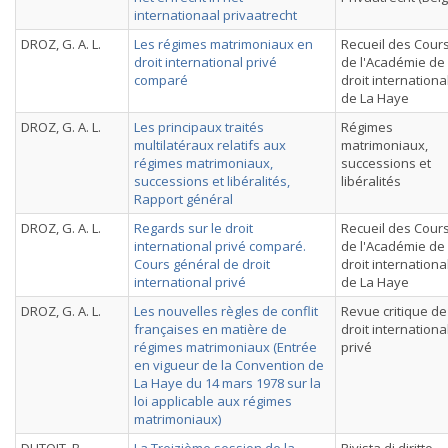
internationaal privaatrecht
DROZ, G. A. L.
Les régimes matrimoniaux en
Recueil des Cour
droit international privé
de l'Académie de
comparé
droit internationa
de La Haye
DROZ, G. A. L.
Les principaux traités
Régimes
multilatéraux relatifs aux
matrimoniaux,
régimes matrimoniaux,
successions et
successions et libéralités,
libéralités
Rapport général
DROZ, G. A. L.
Regards sur le droit
Recueil des Cour
international privé comparé.
de l'Académie de
Cours général de droit
droit internationa
international privé
de La Haye
DROZ, G. A. L.
Les nouvelles règles de conflit
Revue critique de
françaises en matière de
droit internationa
régimes matrimoniaux (Entrée
privé
en vigueur de la Convention de
La Haye du 14 mars 1978 sur la
loi applicable aux régimes
matrimoniaux)