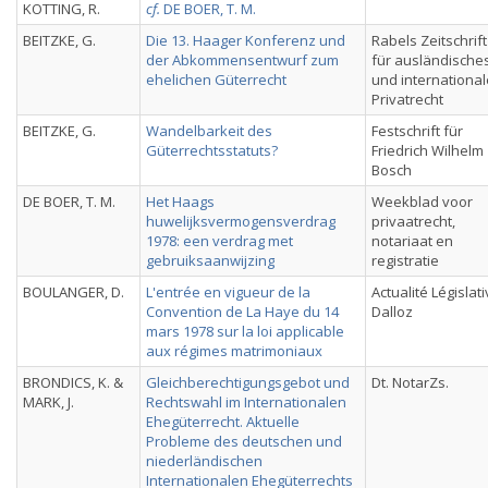
KOTTING, R.
cf.
DE BOER, T. M.
BEITZKE, G.
Die 13. Haager Konferenz und
Rabels Zeitschrift
der Abkommensentwurf zum
für ausländische
ehelichen Güterrecht
und internationa
Privatrecht
BEITZKE, G.
Wandelbarkeit des
Festschrift für
Güterrechtsstatuts?
Friedrich Wilhelm
Bosch
DE BOER, T. M.
Het Haags
Weekblad voor
huwelijksvermogensverdrag
privaatrecht,
1978: een verdrag met
notariaat en
gebruiksaanwijzing
registratie
BOULANGER, D.
L'entrée en vigueur de la
Actualité Législat
Convention de La Haye du 14
Dalloz
mars 1978 sur la loi applicable
aux régimes matrimoniaux
BRONDICS, K. &
Gleichberechtigungsgebot und
Dt. NotarZs.
MARK, J.
Rechtswahl im Internationalen
Ehegüterrecht. Aktuelle
Probleme des deutschen und
niederländischen
Internationalen Ehegüterrechts