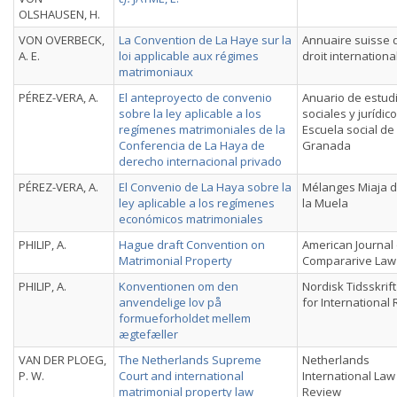
OLSHAUSEN, H.
VON OVERBECK,
La Convention de La Haye sur la
Annuaire suisse 
A. E.
loi applicable aux régimes
droit internationa
matrimoniaux
PÉREZ-VERA, A.
El anteproyecto de convenio
Anuario de estud
sobre la ley aplicable a los
sociales y jurídico
regímenes matrimoniales de la
Escuela social de
Conferencia de La Haya de
Granada
derecho internacional privado
PÉREZ-VERA, A.
El Convenio de La Haya sobre la
Mélanges Miaja 
ley aplicable a los regímenes
la Muela
económicos matrimoniales
PHILIP, A.
Hague draft Convention on
American Journal 
Matrimonial Property
Compararive Law
PHILIP, A.
Konventionen om den
Nordisk Tidsskrift
anvendelige lov på
for International 
formueforholdet mellem
ægtefæller
VAN DER PLOEG,
The Netherlands Supreme
Netherlands
P. W.
Court and international
International Law
matrimonial property law
Review