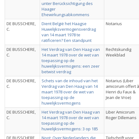
unter Berücksichtigung des
Haager
Ehewirkungsabkommens
DE BUSSCHERE,
Dient België het Haagse
Notarius
C.
Huwelijksvermogensverdrag
van 14 maart 1978 te
ratificeren? Een standpunt
DE BUSSCHERE,
Het Verdrag van Den Haag van
Rechtskundig
C.
14 maart 1978 over de wet van
Weekblad
toepassing op de
huwelijksvermogens: een zeer
betwist verdrag
DE BUSSCHERE,
Schets van de inhoud van het
Notarius (Liber
C.
Verdrag van Den Haag van 14
amicorum offert 
maart 1978 over de wet van
Henri du Faux &
toepassing op de
Jean de Vroe)
huwelijksvermogens
DE BUSSCHERE,
Het Verdrag van Den Haag van
Liber Amicorum
C.
14 maart 1978 over de wet van
Roger Dillemans
toepassing op de
huwelijksvermogens: 3 op 185
DE BUSSCHERE,
Noot: Over Nederlanders die
Tijdschrift voor