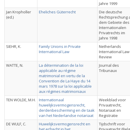
Jahre 1999
Jan Kropholler
Eheliches Güterrecht
Die deutsche
(ed.)
Rechtsprechung 
dem Gebiete des
Internationalen
Privatrechts im
Jahre 1998
SIEHR, K.
Family Unions in Private
Netherlands
International Law
International Law
Review
WATTE, N.
La détermination de la loi
Journal des
applicable au régime
Tribunaux
matrimonial en vertu de la
Convention de La Haye du 14
mars 1978 sur la loi applicable
aux régimes matrimoniaux
TEN WOLDE, M.H.
Internationaal
Weekblad voor
huwelijksvermogensrecht,
Privaatrecht,
derdenbescherming en de taak
Notariaat en
van het Nederlandse notariaat
Registratie
DE WULF, C.
Huwelijksvermogensrecht en
Tijdschrift voor
het erfrecht in het
Privaatrecht (Belg