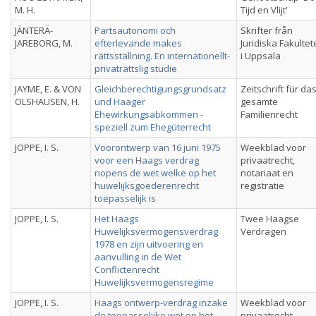
M. H.
Tijd en Vlijt'
JÄNTERÄ-
Partsautonomi och
Skrifter från
JAREBORG, M.
efterlevande makes
Juridiska Fakulte
rättsställning. En internationellt-
i Uppsala
privaträttslig studie
JAYME, E. & VON
Gleichberechtigungsgrundsatz
Zeitschrift für da
OLSHAUSEN, H.
und Haager
gesamte
Ehewirkungsabkommen -
Familienrecht
speziell zum Ehegüterrecht
JOPPE, I. S.
Voorontwerp van 16 juni 1975
Weekblad voor
voor een Haags verdrag
privaatrecht,
nopens de wet welke op het
notariaat en
huwelijksgoederenrecht
registratie
toepasselijk is
JOPPE, I. S.
Het Haags
Twee Haagse
Huwelijksvermogensverdrag
Verdragen
1978 en zijn uitvoering en
aanvulling in de Wet
Conflictenrecht
Huwelijksvermogensregime
JOPPE, I. S.
Haags ontwerp-verdrag inzake
Weekblad voor
de toepasselijke wet op het
privaatrecht,