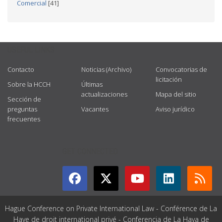
Comercial
[41]
USEFUL LINKS
Contacto
Noticias (Archivo)
Convocatorias de
licitación
Sobre la HCCH
Últimas
actualizaciones
Mapa del sitio
Sección de
preguntas
Vacantes
Aviso jurídico
frecuentes
GET CONNECTED
Hague Conference on Private International Law - Conférence de La
Haye de droit international privé - Conferencia de La Haya de