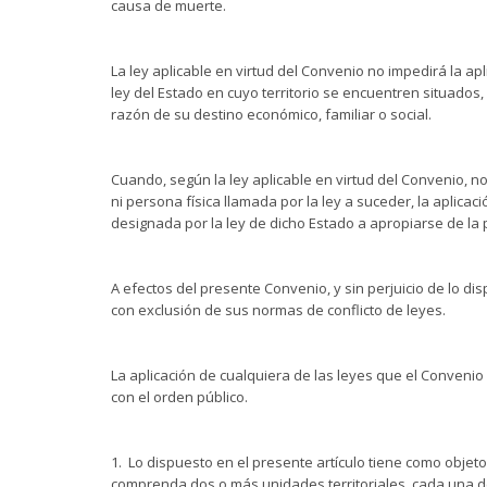
causa de muerte.
La ley aplicable en virtud del Convenio no impedirá la ap
ley del Estado en cuyo territorio se encuentren situado
razón de su destino económico, familiar o social.
Cuando, según la ley aplicable en virtud del Convenio, n
ni persona física llamada por la ley a suceder, la aplica
designada por la ley de dicho Estado a apropiarse de la p
A efectos del presente Convenio, y sin perjuicio de lo di
con exclusión de sus normas de conflicto de leyes.
La aplicación de cualquiera de las leyes que el Conven
con el orden público.
1. Lo dispuesto en el presente artículo tiene como objeto
comprenda dos o más unidades territoriales, cada una de