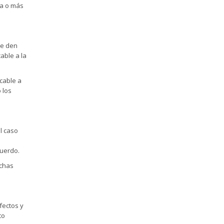
na o más
ue den
cable a la
icable a
 los
l caso
cuerdo.
ichas
fectos y
to