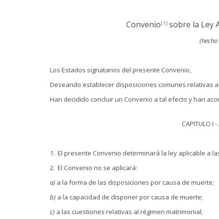
Convenio
sobre la Ley 
[1]
(hecho 
Los Estados signatarios del presente Convenio,
Deseando establecer disposiciones comunes relativas a l
Han decidido concluir un Convenio a tal efecto y han aco
CAPITULO I 
1. El presente Convenio determinará la ley aplicable a l
2. El Convenio no se aplicará:
a)
a la forma de las disposiciones por causa de muerte;
b)
a la capacidad de disponer por causa de muerte;
c)
a las cuestiones relativas al régimen matrimonial;