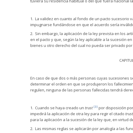
tuviera su residencia habitual o del que fuera nacional 
1. La validez en cuanto al fondo de un pacto sucesorio vál
impugnarse fundándose en que el acuerdo sería inválido se
2. Sin embargo, la aplicación de la ley prevista en los ar
en el pacto y que, según la ley aplicable a la sucesión en
bienes u otro derecho del cual no pueda ser privado por
CAPITU
En caso de que dos o más personas cuyas sucesiones se r
determinar el orden en que se produjeron los fallecimien
regulen, ninguna de las personas fallecidas tendrá derec
[3]
1. Cuando se haya creado un
trust
por disposición por
impedirá la aplicación de otra ley para regir el citado
trust
para la aplicación a la sucesión de la ley que, en virtud d
2. Las mismas reglas se aplicarán por analogía a las fun