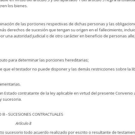
ren los bienes.
minación de las porciones respectivas de dichas personas y las obligacio
más derechos de sucesión que tengan su origen en el fallecimiento, inclui
or una autoridad judicial o de otro carácter en beneficio de personas all
mputo para determinar las porciones hereditarias;
de que el testador no puede disponer y las demás restricciones sobre la li
tamentarias.
un Estado contratante de la ley aplicable en virtud del presente Convenio 
y sucesoria.
 III - SUCESIONES CONTRACTUALES
Artículo 8
cto sucesorio todo acuerdo realizado por escrito o resultante de testame