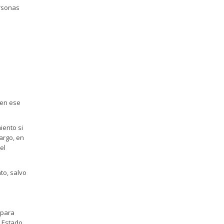
ersonas
 en ese
iento si
argo, en
el
to, salvo
 para
o Estado.