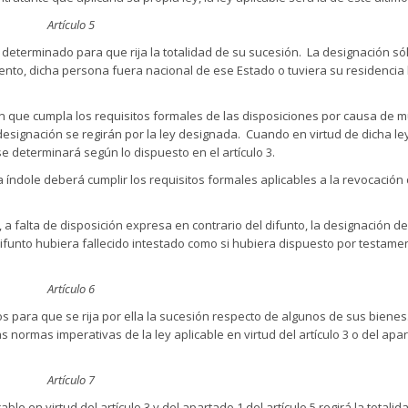
Artículo 5
determinado para que rija la totalidad de su sucesión. La designación sól
iento, dicha persona fuera nacional de ese Estado o tuviera su residencia
n que cumpla los requisitos formales de las disposiciones por causa de 
 designación se regirán por la ley designada. Cuando en virtud de dicha ley
se determinará según lo dispuesto en el artículo 3.
 índole deberá cumplir los requisitos formales aplicables a la revocación 
 a falta de disposición expresa en contrario del difunto, la designación de 
l difunto hubiera fallecido intestado como si hubiera dispuesto por testame
Artículo 6
 para que se rija por ella la sucesión respecto de algunos de sus bienes
 normas imperativas de la ley aplicable en virtud del artículo 3 o del apa
Artículo 7
cable en virtud del artículo 3 y del apartado 1 del artículo 5 regirá la totalid