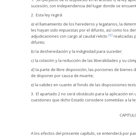
sucesión, con independencia del lugar donde se encuent
2. Esta ley regirá:
a)
el llamamiento de los herederos y legatarios, la deter
les hayan sido impuestas por el difunto, así como los de
[2]
adjudicaciones con cargo al caudal relicto
realizadas p
difunto;
b)
la desheredación y la indignidad para suceder;
c)
la colación y la reducción de las liberalidades y su có
d)
la parte de libre disposición, las porciones de bienes 
de disponer por causa de muerte;
e)
la validez en cuanto al fondo de las disposiciones tes
3. El apartado 2 no será obstáculo para la aplicación en 
cuestiones que dicho Estado considere sometidas a la le
CAPITULO
A los efectos del presente capítulo, se entenderá por pa