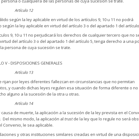
la persona o cualquiera de las personas de cuya sucesión se trate.
Artículo 12
ido según la ley aplicable en virtud de los artículos 9, 10 u 11 no podrá
gún la ley aplicable en virtud del artículo 3 o del apartado 1 del artículo
tículos 9, 10 u 11 no perjudicará los derechos de cualquier tercero que no 
 virtud del artículo 3 o del apartado 1 del artículo 5, tenga derecho a una p
 la persona de cuya sucesión se trate.
LO V - DISPOSICIONES GENERALES
Artículo 13
ijan por leyes diferentes fallezcan en circunstancias que no permitan
tos, y cuando dichas leyes regulen esa situación de forma diferente o no 
ho alguno a la sucesión de la otra u otras.
Artículo 14
 causa de muerte, la aplicación a la sucesión de la ley prevista en el Con
. Del mismo modo, la aplicación al
trust
de la ley que lo regule no será obs
el Convenio, le sea aplicable.
daciones y otras instituciones similares creadas en virtud de una disposic