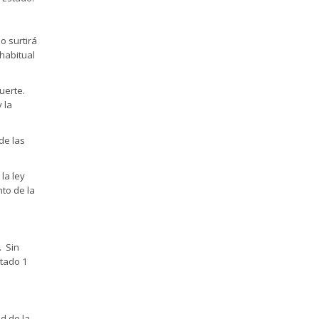
o surtirá
 habitual
muerte.
 la
de las
la ley
nto de la
. Sin
rtado 1
ad de la