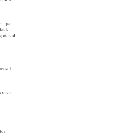
nes que
das las
egadas al
bertad
a otras
ntos