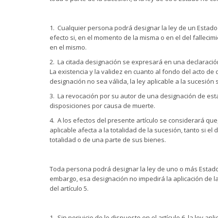
1. Cualquier persona podrá designar la ley de un Estado 
efecto si, en el momento de la misma o en el del fallecim
en el mismo.
2. La citada designación se expresará en una declaració
La existencia y la validez en cuanto al fondo del acto de
designación no sea válida, la ley aplicable a la sucesión 
3. La revocación por su autor de una designación de esta
disposiciones por causa de muerte.
4. A los efectos del presente artículo se considerará que,
aplicable afecta a la totalidad de la sucesión, tanto si e
totalidad o de una parte de sus bienes.
Toda persona podrá designar la ley de uno o más Estados
embargo, esa designación no impedirá la aplicación de las
del artículo 5.
1. Sin perjuicio de lo dispuesto en el artículo 6, la ley apli