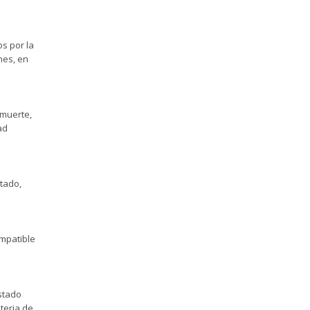
os por la
nes, en
 muerte,
ad
stado,
ompatible
Estado
teria de