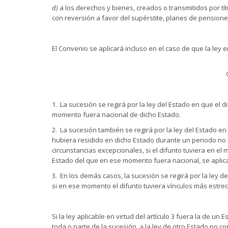
d)
a los derechos y bienes, creados o transmitidos por tí
con reversión a favor del supérstite, planes de pensione
El Convenio se aplicará incluso en el caso de que la ley 
1. La sucesión se regirá por la ley del Estado en que el d
momento fuera nacional de dicho Estado.
2. La sucesión también se regirá por la ley del Estado en
hubiera residido en dicho Estado durante un periodo no 
circunstancias excepcionales, si el difunto tuviera en e
Estado del que en ese momento fuera nacional, se aplicar
3. En los demás casos, la sucesión se regirá por la ley d
si en ese momento el difunto tuviera vínculos más estrech
Si la ley aplicable en virtud del artículo 3 fuera la de u
toda o parte de la sucesión, a la ley de otro Estado no con