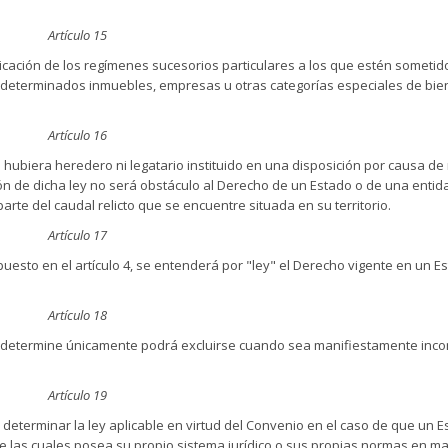
Artículo 15
licación de los regímenes sucesorios particulares a los que estén sometid
s, determinados inmuebles, empresas u otras categorías especiales de bie
Artículo 16
o hubiera heredero ni legatario instituido en una disposición por causa de
ción de dicha ley no será obstáculo al Derecho de un Estado o de una entid
arte del caudal relicto que se encuentre situada en su territorio.
Artículo 17
spuesto en el artículo 4, se entenderá por "ley" el Derecho vigente en un E
Artículo 18
io determine únicamente podrá excluirse cuando sea manifiestamente inc
Artículo 19
 determinar la ley aplicable en virtud del Convenio en el caso de que un 
 las cuales posea su propio sistema jurídico o sus propias normas en ma