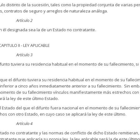
tulo distinto de la sucesión, tales como la propiedad conjunta de varias p
s, contratos de seguro y arreglos de naturaleza análoga.
Artículo 2
en él designada sea la de un Estado no contratante.
CAPITULO II - LEY APLICABLE
Artículo 3
ifunto tuviera su residencia habitual en el momento de su fallecimiento, si
 que el difunto tuviera su residencia habitual en el momento de su fallecim
inferior a cinco años inmediatamente anterior a su fallecimiento. Sin emb
l momento de su fallecimiento vínculos manifiestamente más estrechos con 
á la ley de este último Estado.
el Estado del que el difunto fuera nacional en el momento de su fallecimien
os con otro Estado, en cuyo caso se aplicará la ley de este último.
Artículo 4
n Estado no contratante y las normas de conflicto de dicho Estado remitieran,
tratante que aplicaría su propia ley, la ley aplicable será la de este últim