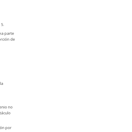
 5.
sea parte
orción de
la
venio no
táculo
ión por