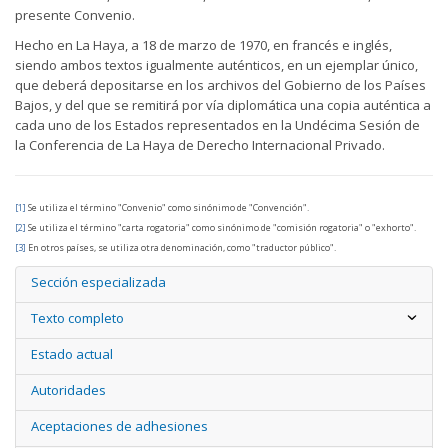
presente Convenio.
Hecho en La Haya, a 18 de marzo de 1970, en francés e inglés,
siendo ambos textos igualmente auténticos, en un ejemplar único,
que deberá depositarse en los archivos del Gobierno de los Países
Bajos, y del que se remitirá por vía diplomática una copia auténtica a
cada uno de los Estados representados en la Undécima Sesión de
la Conferencia de La Haya de Derecho Internacional Privado.
[1]
Se utiliza el término "Convenio" como sinónimo de "Convención".
[2]
Se utiliza el término "carta rogatoria" como sinónimo de "comisión rogatoria" o "exhorto".
[3]
En otros países, se utiliza otra denominación, como "traductor público".
Sección especializada
Texto completo
Estado actual
Autoridades
Aceptaciones de adhesiones