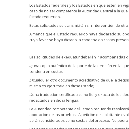
Los Estados federales y los Estados en que estén en vig
caso de no ser competente la Autoridad Central a la que s
Estado requerido.
Estas solicitudes se transmitirán sin intervención de otra 
A menos que el Estado requerido haya declarado su opos
cuyo favor se haya dictado la condena en costas present
Las solicitudes de exequátur deberán ir acompañadas d
a)
una copia auténtica de la parte de la decisión en la q
condena en costas;
b)
cualquier otro documento acreditativo de que la decisi
misma es ejecutoria en dicho Estado;
c)
una traducción certificada como fiel y exacta de los d
redactados en dicha lengua.
La Autoridad competente del Estado requerido resolverá so
aportación de las pruebas. A petición del solicitante eval
serán considerados como costas del proceso. No podrá i