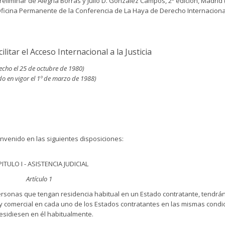
reliminar de Alegría Borrás y Julio D. González Campos, 2ª edición, Madrid (
a Oficina Permanente de la Conferencia de La Haya de Derecho Internaciona
ilitar el Acceso Internacional a la Justicia
echo el 25 de octubre de 1980)
do en vigor el 1º de marzo de 1988)
nvenido en las siguientes disposiciones:
ITULO I - ASISTENCIA JUDICIAL
Artículo 1
ersonas que tengan residencia habitual en un Estado contratante, tendrá
il y comercial en cada uno de los Estados contratantes en las mismas condi
esidiesen en él habitualmente.