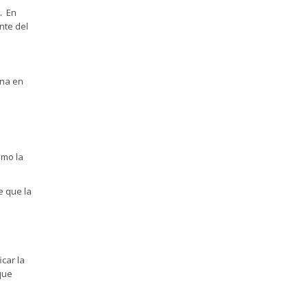
. En
nte del
ona en
omo la
e que la
car la
 que