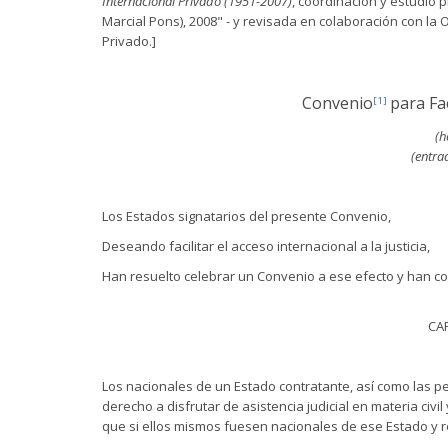
Internacional Privado (1951-2007)
, coordinación y estudio p
Marcial Pons), 2008" - y revisada en colaboración con l
Privado.]
Convenio
para Fac
[1]
(h
(entra
Los Estados signatarios del presente Convenio,
Deseando facilitar el acceso internacional a la justicia,
Han resuelto celebrar un Convenio a ese efecto y han co
CAP
Los nacionales de un Estado contratante, así como las p
derecho a disfrutar de asistencia judicial en materia civ
que si ellos mismos fuesen nacionales de ese Estado y r