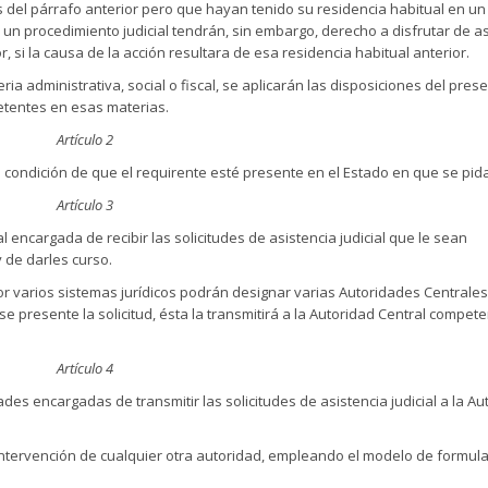
 del párrafo anterior pero que hayan tenido su residencia habitual en un
ar un procedimiento judicial tendrán, sin embargo, derecho a disfrutar de a
r, si la causa de la acción resultara de esa residencia habitual anterior.
ria administrativa, social o fiscal, se aplicarán las disposiciones del pres
petentes en esas materias.
Artículo 2
 a condición de que el requirente esté presente en el Estado en que se pid
Artículo 3
encargada de recibir las solicitudes de asistencia judicial que le sean
 de darles curso.
or varios sistemas jurídicos podrán designar varias Autoridades Centrales
e presente la solicitud, ésta la transmitirá a la Autoridad Central compete
Artículo 4
es encargadas de transmitir las solicitudes de asistencia judicial a la Au
in intervención de cualquier otra autoridad, empleando el modelo de formula