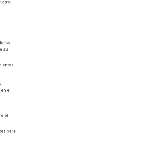
r otro
de los
de su
nientes.
s
 en el
re el
ntes para