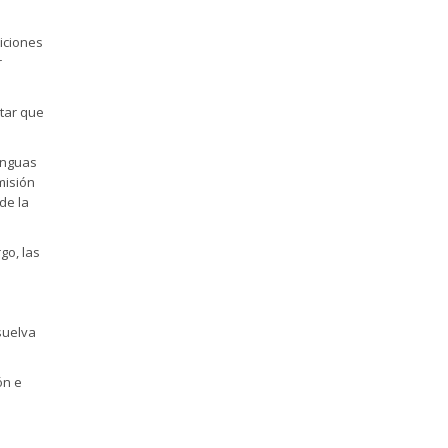
iciones
r
ptar que
enguas
misión
de la
go, las
suelva
ón e