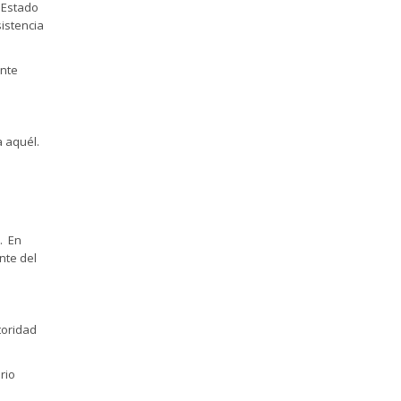
 Estado
sistencia
ente
a aquél.
. En
nte del
toridad
rio