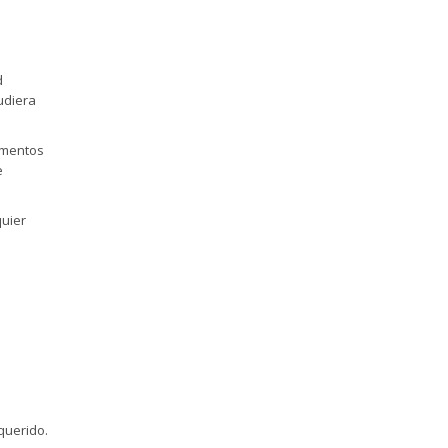
d
udiera
umentos
e
quier
querido.