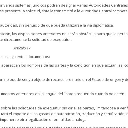
or varios sistemas jurídicos podrán designar varias Autoridades Centrales
e presente la solicitud, ésta la transmitirá a la Autoridad Central compete
autoridad, sin perjuicio de que pueda utilizarse la vía diplomática.
ición, las disposiciones anteriores no serán obstáculo para que la pers
e directamente la solicitud de exequátur.
Artículo 17
e los siguientes documentos:
ue aparezcan los nombres de las partes y la condición en que actúan, así c
ón no puede ser ya objeto de recurso ordinario en el Estado de origen y d
ocumentos anteriores en la lengua del Estado requerido cuando no estén
bre las solicitudes de exequatur sin oir a las partes, limitándose a verifi
uará el importe de los gastos de autenticación, traducción y certificación,
mponerse otra legalización o formalidad análoga.