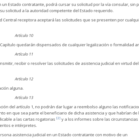
n un Estado contratante, podrá cursar su solicitud por la vía consular, sin p
 su solicitud a la autoridad competente del Estado requerido.
 Central receptora aceptará las solicitudes que se presenten por cualqui
Artículo 10
 Capítulo quedarán dispensados de cualquier legalización o formalidad a
Artículo 11
itir, recibir o resolver las solicitudes de asistencia judicial en virtud del
Artículo 12
lación alguna.
Artículo 13
ción del artículo 1, no podrán dar lugar a reembolso alguno las notificaci
nto en que sea parte el beneficiario de dicha asistencia y que habrían de
[2]
icable a las cartas rogatorias
y a los informes sobre las circunstancias
ritos e intérpretes.
ersona asistencia judicial en un Estado contratante con motivo de un