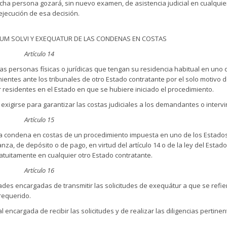
cha persona gozará, sin nuevo examen, de asistencia judicial en cualquie
ejecución de esa decisión.
CATUM SOLVI Y EXEQUATUR DE LAS CONDENAS EN COSTAS
Artículo 14
las personas físicas o jurídicas que tengan su residencia habitual en uno 
entes ante los tribunales de otro Estado contratante por el solo motivo 
r residentes en el Estado en que se hubiere iniciado el procedimiento.
igirse para garantizar las costas judiciales a los demandantes o intervi
Artículo 15
 la condena en costas de un procedimiento impuesta en uno de los Estado
a, de depósito o de pago, en virtud del artículo 14 o de la ley del Estado
ratuitamente en cualquier otro Estado contratante.
Artículo 16
des encargadas de transmitir las solicitudes de exequátur a que se refie
 requerido.
encargada de recibir las solicitudes y de realizar las diligencias pertine