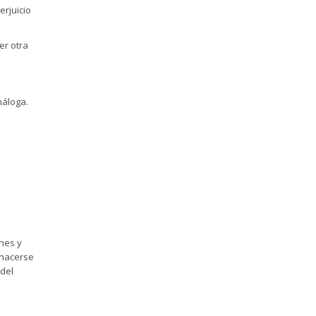
erjuicio
er otra
náloga.
ones y
 hacerse
 del