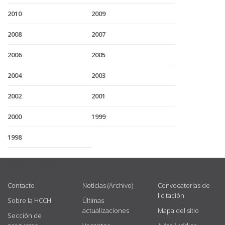
2010
2009
2008
2007
2006
2005
2004
2003
2002
2001
2000
1999
1998
USEFUL LINKS
Contacto
Noticias (Archivo)
Convocatorias de
licitación
Sobre la HCCH
Últimas
actualizaciones
Mapa del sitio
Sección de