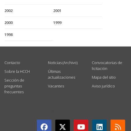
2002
2001
2000
1999
1998
USEFUL LINKS
Contacto
Noticias (Archivo)
Convocatorias de
licitación
Sobre la HCCH
Últimas
actualizaciones
Mapa del sitio
Sección de
preguntas
Vacantes
Aviso jurídico
frecuentes
GET CONNECTED