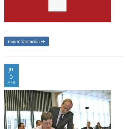
...
más información
jul
5
2006