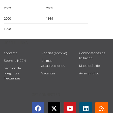
2002
2001
2000
1999
1998
USEFUL LINKS
Contacto
Noticias (Archivo)
Convocatorias de
licitación
Sobre la HCCH
Últimas
actualizaciones
Mapa del sitio
Sección de
preguntas
Vacantes
Aviso jurídico
frecuentes
GET CONNECTED