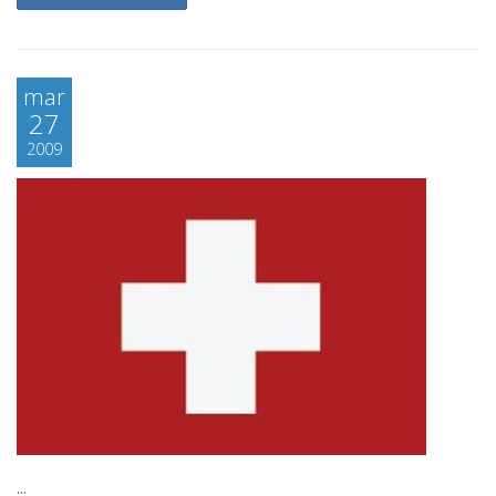
mar
27
2009
...