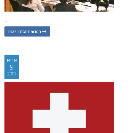
...
más información
ene
9
2007