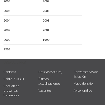
2008
2007
2006
2005
2004
2003
2002
2001
2000
1999
1998
USEFUL LINKS
Contacto
Noticias (Archivo)
Convocatorias de
licitación
Sobre la HCCH
Últimas
actualizaciones
Mapa del sitio
Sección de
preguntas
Vacantes
Aviso jurídico
frecuentes