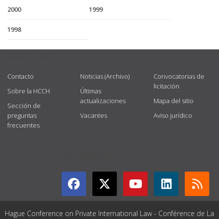
2000
1999
1998
USEFUL LINKS
Contacto
Noticias (Archivo)
Convocatorias de
licitación
Sobre la HCCH
Últimas
actualizaciones
Mapa del sitio
Sección de
preguntas
Vacantes
Aviso jurídico
frecuentes
GET CONNECTED
Hague Conference on Private International Law - Conférence de La