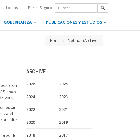
Portal Seguro
os idiomas
GOBERNANZA
PUBLICACIONES Y ESTUDIOS
Home
Noticias (Archivo)
ARCHIVE
2026
2025
ositó su
005 sobre
2024
2023
e 2005).
ea están
2022
2021
uiza el 1
 consulte
2020
2019
2018
2017
riores de