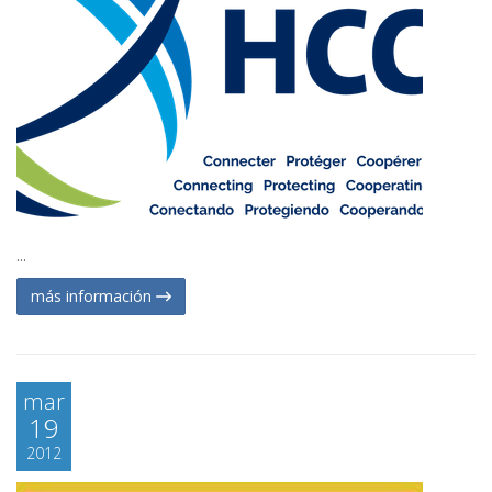
...
más información
mar
19
2012