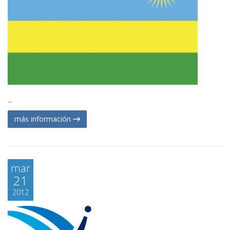
...
más información
mar
21
2012