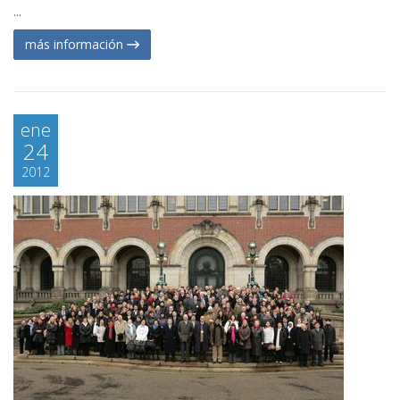
...
más información
ene
24
2012