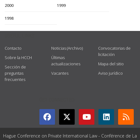
2000
1999
1998
USEFUL LINKS
Contacto
Noticias (Archivo)
Convocatorias de
licitación
Sobre la HCCH
Últimas
actualizaciones
Mapa del sitio
Sección de
preguntas
Vacantes
Aviso jurídico
frecuentes
GET CONNECTED
Hague Conference on Private International Law - Conférence de La