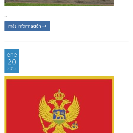
...
más información
ene
20
2012