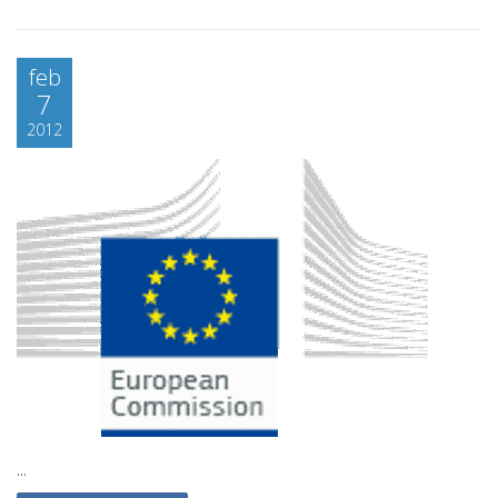
feb
7
2012
...