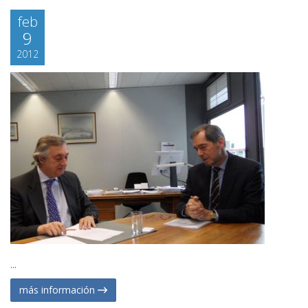
feb
9
2012
...
más información