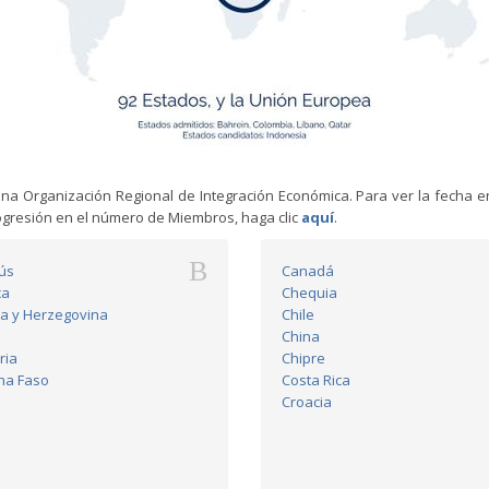
a Organización Regional de Integración Económica. Para ver la fecha en
ogresión en el número de Miembros, haga clic
aquí
.
B
ús
Canadá
ca
Chequia
a y Herzegovina
Chile
China
ria
Chipre
na Faso
Costa Rica
Croacia