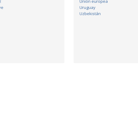
z
Unión europea
ye
Uruguay
Uzbekistán