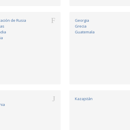
F
ación de Rusia
Georgia
nas
Grecia
ndia
Guatemala
ia
J
n
Kazajstán
nia