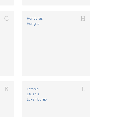
G
H
Honduras
Hungría
K
L
Letonia
Lituania
Luxemburgo