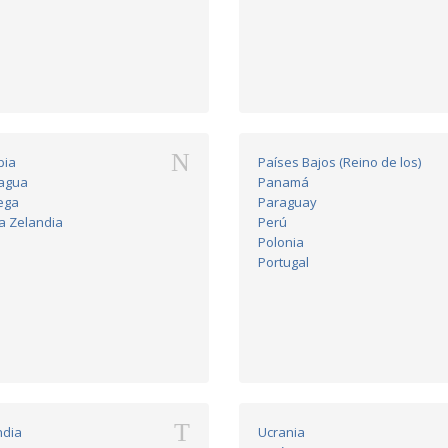
N
bia
Países Bajos (Reino de los)
agua
Panamá
ega
Paraguay
a Zelandia
Perú
Polonia
Portugal
T
ndia
Ucrania