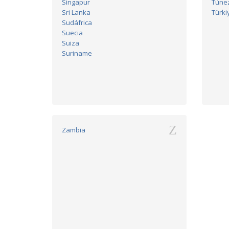
Singapur
Túne
Sri Lanka
Türki
Sudáfrica
Suecia
Suiza
Suriname
Z
Zambia