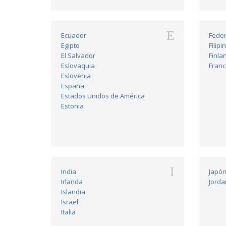
E
Ecuador
Feder
Egipto
Filipi
El Salvador
Finla
Eslovaquia
Franc
Eslovenia
España
Estados Unidos de América
Estonia
I
India
Japó
Irlanda
Jorda
Islandia
Israel
Italia