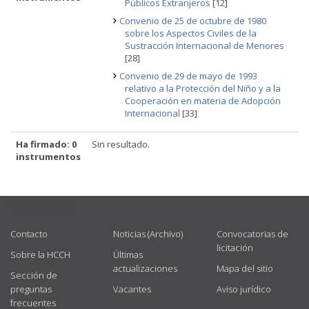
Públicos Extranjeros
[12]
Convenio de 25 de octubre de 1980
sobre los Aspectos Civiles de la
Sustracción Internacional de Menores
[28]
Convenio de 29 de mayo de 1993
relativo a la Protección del Niño y a la
Cooperación en materia de Adopción
Internacional
[33]
Ha firmado: 0
Sin resultado.
instrumentos
USEFUL LINKS
Contacto
Noticias (Archivo)
Convocatorias de
licitación
Sobre la HCCH
Últimas
actualizaciones
Mapa del sitio
Sección de
preguntas
Vacantes
Aviso jurídico
frecuentes