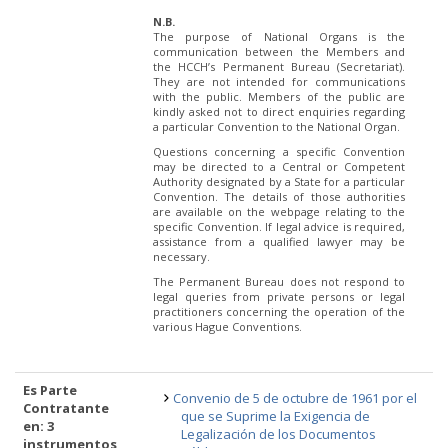
N.B.
The purpose of National Organs is the
communication between the Members and
the HCCH’s Permanent Bureau (Secretariat).
They are not intended for communications
with the public. Members of the public are
kindly asked not to direct enquiries regarding
a particular Convention to the National Organ.
Questions concerning a specific Convention
may be directed to a Central or Competent
Authority designated by a State for a particular
Convention. The details of those authorities
are available on the webpage relating to the
specific Convention. If legal advice is required,
assistance from a qualified lawyer may be
necessary.
The Permanent Bureau does not respond to
legal queries from private persons or legal
practitioners concerning the operation of the
various Hague Conventions.
Es Parte
Convenio de 5 de octubre de 1961 por el
Contratante
que se Suprime la Exigencia de
en: 3
Legalización de los Documentos
instrumentos