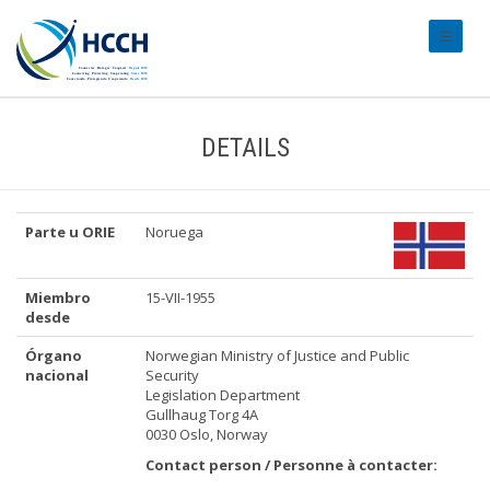
#transl
DETAILS
Parte u ORIE
Noruega
Miembro
15-VII-1955
desde
Órgano
Norwegian Ministry of Justice and Public
nacional
Security
Legislation Department
Gullhaug Torg 4A
0030 Oslo, Norway
Contact person / Personne à contacter: