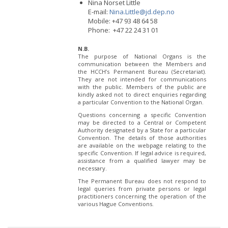
Nina Norset Little
E-mail:
Nina.Little@jd.dep.no
Mobile: +47 93 48 64 58
Phone: +47 22 24 31 01
N.B.
The purpose of National Organs is the
communication between the Members and
the HCCH’s Permanent Bureau (Secretariat).
They are not intended for communications
with the public. Members of the public are
kindly asked not to direct enquiries regarding
a particular Convention to the National Organ.
Questions concerning a specific Convention
may be directed to a Central or Competent
Authority designated by a State for a particular
Convention. The details of those authorities
are available on the webpage relating to the
specific Convention. If legal advice is required,
assistance from a qualified lawyer may be
necessary.
The Permanent Bureau does not respond to
legal queries from private persons or legal
practitioners concerning the operation of the
various Hague Conventions.