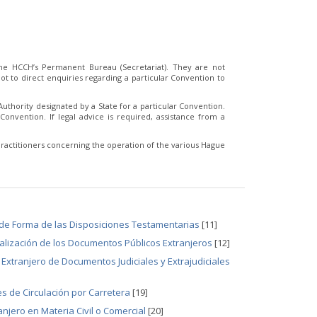
e HCCH’s Permanent Bureau (Secretariat). They are not
t to direct enquiries regarding a particular Convention to
thority designated by a State for a particular Convention.
Convention. If legal advice is required, assistance from a
ractitioners concerning the operation of the various Hague
 de Forma de las Disposiciones Testamentarias
[11]
galización de los Documentos Públicos Extranjeros
[12]
Extranjero de Documentos Judiciales y Extrajudiciales
s de Circulación por Carretera
[19]
njero en Materia Civil o Comercial
[20]