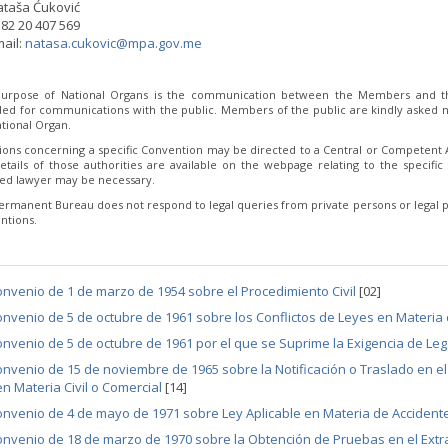
ataša Ćuković
82 20 407 569
ail:
natasa.cukovic@mpa.gov.me
urpose of National Organs is the communication between the Members and th
ded for communications with the public. Members of the public are kindly asked no
tional Organ.
ions concerning a specific Convention may be directed to a Central or Competent Au
etails of those authorities are available on the webpage relating to the specific 
fied lawyer may be necessary.
ermanent Bureau does not respond to legal queries from private persons or legal p
ntions.
nvenio de 1 de marzo de 1954 sobre el Procedimiento Civil
[02]
nvenio de 5 de octubre de 1961 sobre los Conflictos de Leyes en Materia
nvenio de 5 de octubre de 1961 por el que se Suprime la Exigencia de Le
nvenio de 15 de noviembre de 1965 sobre la Notificación o Traslado en el 
en Materia Civil o Comercial
[14]
nvenio de 4 de mayo de 1971 sobre Ley Aplicable en Materia de Accidente
nvenio de 18 de marzo de 1970 sobre la Obtención de Pruebas en el Extra