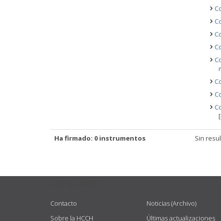
Co
Co
Co
Co
Co
Co
Co
Co
Ha firmado: 0 instrumentos
Sin resu
USEFUL LINKS
Contacto
Noticias (Archivo)
Sobre la HCCH
Últimas actualizaciones