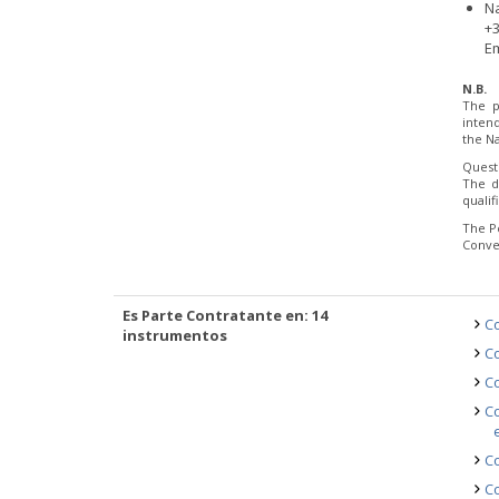
N
+3
Em
N.B.
The p
inten
the Na
Quest
The d
quali
The P
Conve
Es Parte Contratante en: 14
Co
instrumentos
Co
Co
Co
Co
Co