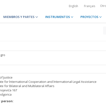
Otr
English
Français
MIEMBROS Y PARTES
INSTRUMENTOS
PROYECTOS
gro
of Justice
ate for lnternational Cooperation and lnternational Legal Assistance
te for Bilateral and Multilateral Affairs
nojevića 167
odgorica
 person: