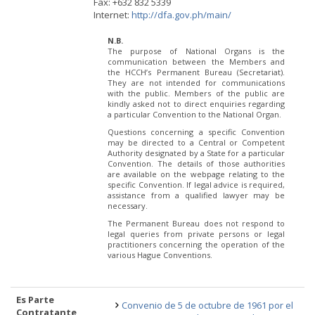
Fax: +632 832 5339
Internet:
http://dfa.gov.ph/main/
N.B.
The purpose of National Organs is the
communication between the Members and
the HCCH’s Permanent Bureau (Secretariat).
They are not intended for communications
with the public. Members of the public are
kindly asked not to direct enquiries regarding
a particular Convention to the National Organ.
Questions concerning a specific Convention
may be directed to a Central or Competent
Authority designated by a State for a particular
Convention. The details of those authorities
are available on the webpage relating to the
specific Convention. If legal advice is required,
assistance from a qualified lawyer may be
necessary.
The Permanent Bureau does not respond to
legal queries from private persons or legal
practitioners concerning the operation of the
various Hague Conventions.
Es Parte
Convenio de 5 de octubre de 1961 por el
Contratante