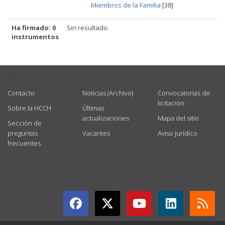
Miembros de la Familia
[38]
Ha firmado: 0
Sin resultado.
instrumentos
USEFUL LINKS
Contacto
Noticias (Archivo)
Convocatorias de
licitación
Sobre la HCCH
Últimas
actualizaciones
Mapa del sitio
Sección de
preguntas
Vacantes
Aviso jurídico
frecuentes
GET CONNECTED